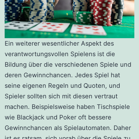
Ein weiterer wesentlicher Aspekt des
verantwortungsvollen Spielens ist die
Bildung über die verschiedenen Spiele und
deren Gewinnchancen. Jedes Spiel hat
seine eigenen Regeln und Quoten, und
Spieler sollten sich mit diesen vertraut
machen. Beispielsweise haben Tischspiele
wie Blackjack und Poker oft bessere
Gewinnchancen als Spielautomaten. Daher
ist es ratsam, sich vorab über die Spiele zu