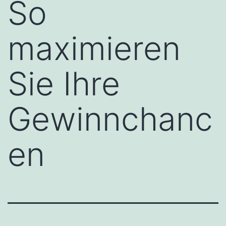
So
maximieren
Sie Ihre
Gewinnchanc
en