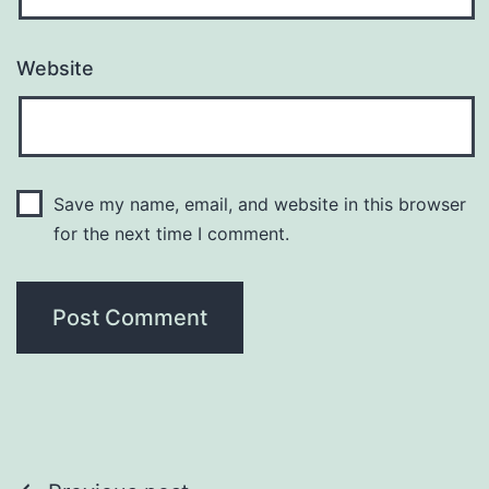
Website
Save my name, email, and website in this browser
for the next time I comment.