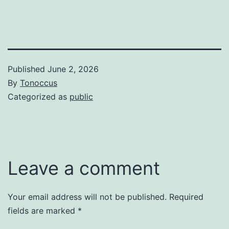
Published
June 2, 2026
By
Tonoccus
Categorized as
public
Leave a comment
Your email address will not be published.
Required
fields are marked
*