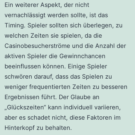
Ein weiterer Aspekt, der nicht
vernachlässigt werden sollte, ist das
Timing. Spieler sollten sich überlegen, zu
welchen Zeiten sie spielen, da die
Casinobesucherströme und die Anzahl der
aktiven Spieler die Gewinnchancen
beeinflussen können. Einige Spieler
schwören darauf, dass das Spielen zu
weniger frequentierten Zeiten zu besseren
Ergebnissen führt. Der Glaube an
„Glückszeiten“ kann individuell variieren,
aber es schadet nicht, diese Faktoren im
Hinterkopf zu behalten.