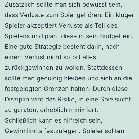
Zusätzlich sollte man sich bewusst sein,
dass Verluste zum Spiel gehören. Ein kluger
Spieler akzeptiert Verluste als Teil des
Spielens und plant diese in sein Budget ein.
Eine gute Strategie besteht darin, nach
einem Verlust nicht sofort alles
zurückgewinnen zu wollen. Stattdessen
sollte man geduldig bleiben und sich an die
festgelegten Grenzen halten. Durch diese
Disziplin wird das Risiko, in eine Spielsucht
zu geraten, erheblich minimiert.
Schließlich kann es hilfreich sein,
Gewinnlimits festzulegen. Spieler sollten