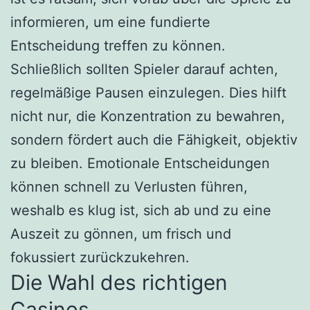
informieren, um eine fundierte
Entscheidung treffen zu können.
Schließlich sollten Spieler darauf achten,
regelmäßige Pausen einzulegen. Dies hilft
nicht nur, die Konzentration zu bewahren,
sondern fördert auch die Fähigkeit, objektiv
zu bleiben. Emotionale Entscheidungen
können schnell zu Verlusten führen,
weshalb es klug ist, sich ab und zu eine
Auszeit zu gönnen, um frisch und
fokussiert zurückzukehren.
Die Wahl des richtigen
Casinos