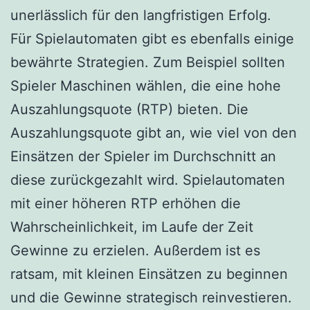
unerlässlich für den langfristigen Erfolg.
Für Spielautomaten gibt es ebenfalls einige
bewährte Strategien. Zum Beispiel sollten
Spieler Maschinen wählen, die eine hohe
Auszahlungsquote (RTP) bieten. Die
Auszahlungsquote gibt an, wie viel von den
Einsätzen der Spieler im Durchschnitt an
diese zurückgezahlt wird. Spielautomaten
mit einer höheren RTP erhöhen die
Wahrscheinlichkeit, im Laufe der Zeit
Gewinne zu erzielen. Außerdem ist es
ratsam, mit kleinen Einsätzen zu beginnen
und die Gewinne strategisch reinvestieren.