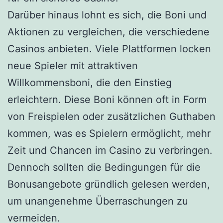
Darüber hinaus lohnt es sich, die Boni und
Aktionen zu vergleichen, die verschiedene
Casinos anbieten. Viele Plattformen locken
neue Spieler mit attraktiven
Willkommensboni, die den Einstieg
erleichtern. Diese Boni können oft in Form
von Freispielen oder zusätzlichen Guthaben
kommen, was es Spielern ermöglicht, mehr
Zeit und Chancen im Casino zu verbringen.
Dennoch sollten die Bedingungen für die
Bonusangebote gründlich gelesen werden,
um unangenehme Überraschungen zu
vermeiden.