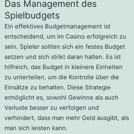
Das Management des
Spielbudgets
Ein effektives Budgetmanagement ist
entscheidend, um im Casino erfolgreich zu
sein. Spieler sollten sich ein festes Budget
setzen und sich strikt daran halten. Es ist
hilfreich, das Budget in kleinere Einheiten
zu unterteilen, um die Kontrolle über die
Einsätze zu behalten. Diese Strategie
ermöglicht es, sowohl Gewinne als auch
Verluste besser zu verfolgen und
verhindert, dass man mehr Geld ausgibt, als
man sich leisten kann.