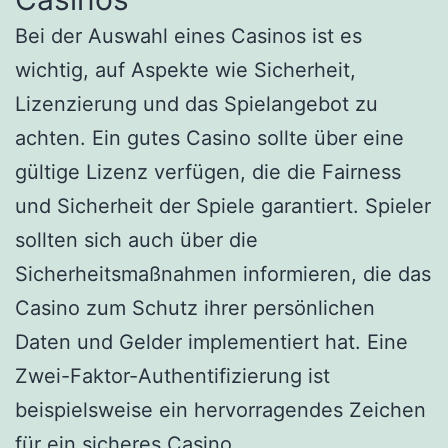
Bei der Auswahl eines Casinos ist es
wichtig, auf Aspekte wie Sicherheit,
Lizenzierung und das Spielangebot zu
achten. Ein gutes Casino sollte über eine
gültige Lizenz verfügen, die die Fairness
und Sicherheit der Spiele garantiert. Spieler
sollten sich auch über die
Sicherheitsmaßnahmen informieren, die das
Casino zum Schutz ihrer persönlichen
Daten und Gelder implementiert hat. Eine
Zwei-Faktor-Authentifizierung ist
beispielsweise ein hervorragendes Zeichen
für ein sicheres Casino.