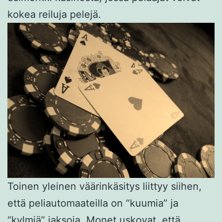
kokea reiluja pelejä.
Toinen yleinen väärinkäsitys liittyy siihen,
että peliautomaateilla on “kuumia” ja
“kylmiä” jaksoja. Monet uskovat, että