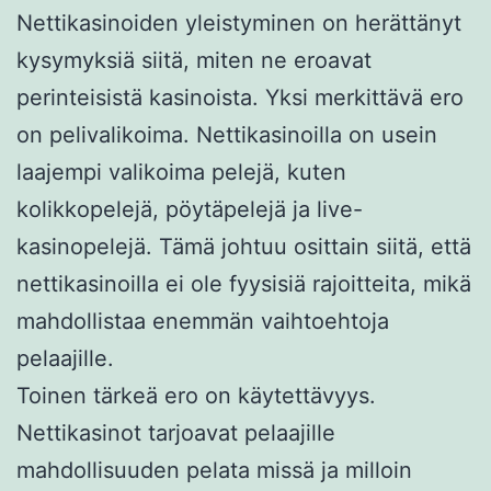
Nettikasinoiden yleistyminen on herättänyt
kysymyksiä siitä, miten ne eroavat
perinteisistä kasinoista. Yksi merkittävä ero
on pelivalikoima. Nettikasinoilla on usein
laajempi valikoima pelejä, kuten
kolikkopelejä, pöytäpelejä ja live-
kasinopelejä. Tämä johtuu osittain siitä, että
nettikasinoilla ei ole fyysisiä rajoitteita, mikä
mahdollistaa enemmän vaihtoehtoja
pelaajille.
Toinen tärkeä ero on käytettävyys.
Nettikasinot tarjoavat pelaajille
mahdollisuuden pelata missä ja milloin