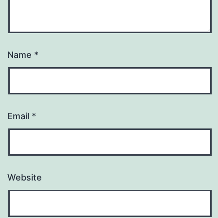
Name
*
Email
*
Website