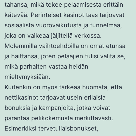
tahansa, mikä tekee pelaamisesta erittäin
kätevää. Perinteiset kasinot taas tarjoavat
sosiaalista vuorovaikutusta ja tunnelmaa,
joka on vaikeaa jäljitellä verkossa.
Molemmilla vaihtoehdoilla on omat etunsa
ja haittansa, joten pelaajien tulisi valita se,
mikä parhaiten vastaa heidän
mieltymyksiään.
Kuitenkin on myös tärkeää huomata, että
nettikasinot tarjoavat usein erilaisia
bonuksia ja kampanjoita, jotka voivat
parantaa pelikokemusta merkittävästi.
Esimerkiksi tervetuliaisbonukset,