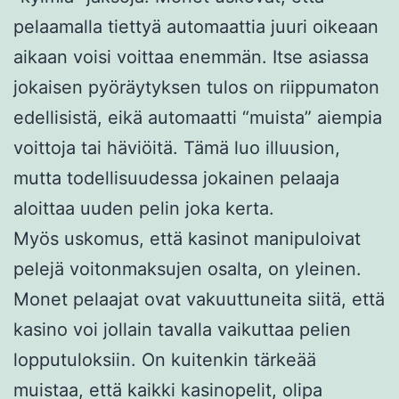
pelaamalla tiettyä automaattia juuri oikeaan
aikaan voisi voittaa enemmän. Itse asiassa
jokaisen pyöräytyksen tulos on riippumaton
edellisistä, eikä automaatti “muista” aiempia
voittoja tai häviöitä. Tämä luo illuusion,
mutta todellisuudessa jokainen pelaaja
aloittaa uuden pelin joka kerta.
Myös uskomus, että kasinot manipuloivat
pelejä voitonmaksujen osalta, on yleinen.
Monet pelaajat ovat vakuuttuneita siitä, että
kasino voi jollain tavalla vaikuttaa pelien
lopputuloksiin. On kuitenkin tärkeää
muistaa, että kaikki kasinopelit, olipa