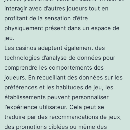
interagir avec d’autres joueurs tout en
profitant de la sensation d’être
physiquement présent dans un espace de
jeu.
Les casinos adaptent également des
technologies d’analyse de données pour
comprendre les comportements des
joueurs. En recueillant des données sur les
préférences et les habitudes de jeu, les
établissements peuvent personnaliser
l’expérience utilisateur. Cela peut se
traduire par des recommandations de jeux,
des promotions ciblées ou même des