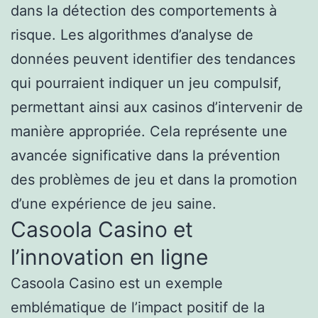
dans la détection des comportements à
risque. Les algorithmes d’analyse de
données peuvent identifier des tendances
qui pourraient indiquer un jeu compulsif,
permettant ainsi aux casinos d’intervenir de
manière appropriée. Cela représente une
avancée significative dans la prévention
des problèmes de jeu et dans la promotion
d’une expérience de jeu saine.
Casoola Casino et
l’innovation en ligne
Casoola Casino est un exemple
emblématique de l’impact positif de la