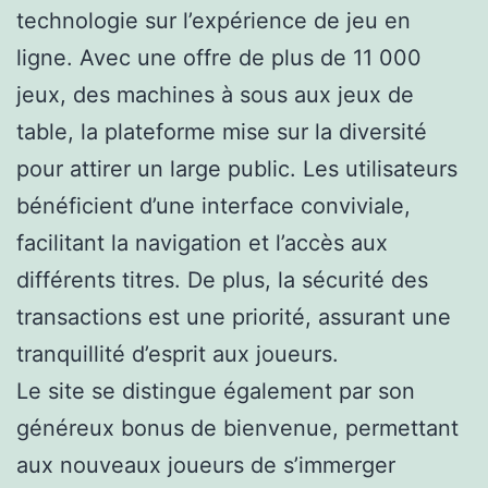
technologie sur l’expérience de jeu en
ligne. Avec une offre de plus de 11 000
jeux, des machines à sous aux jeux de
table, la plateforme mise sur la diversité
pour attirer un large public. Les utilisateurs
bénéficient d’une interface conviviale,
facilitant la navigation et l’accès aux
différents titres. De plus, la sécurité des
transactions est une priorité, assurant une
tranquillité d’esprit aux joueurs.
Le site se distingue également par son
généreux bonus de bienvenue, permettant
aux nouveaux joueurs de s’immerger