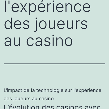
l'expérience
des joueurs
au casino
L'impact de la technologie sur l'expérience
des joueurs au casino
L’évolution des casinos avec