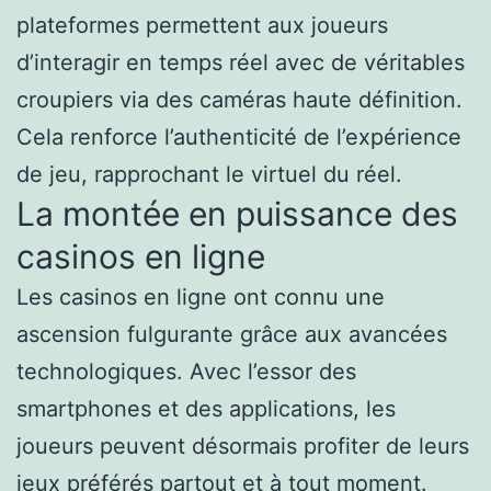
plateformes permettent aux joueurs
d’interagir en temps réel avec de véritables
croupiers via des caméras haute définition.
Cela renforce l’authenticité de l’expérience
de jeu, rapprochant le virtuel du réel.
La montée en puissance des
casinos en ligne
Les casinos en ligne ont connu une
ascension fulgurante grâce aux avancées
technologiques. Avec l’essor des
smartphones et des applications, les
joueurs peuvent désormais profiter de leurs
jeux préférés partout et à tout moment.