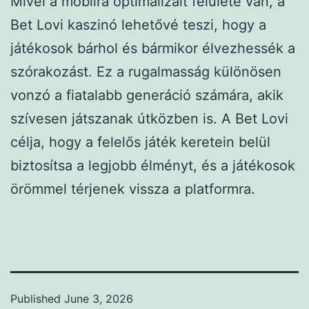
Mivel a mobilra optimalizált felülete van, a
Bet Lovi kaszinó lehetővé teszi, hogy a
játékosok bárhol és bármikor élvezhessék a
szórakozást. Ez a rugalmasság különösen
vonzó a fiatalabb generáció számára, akik
szívesen játszanak útközben is. A Bet Lovi
célja, hogy a felelős játék keretein belül
biztosítsa a legjobb élményt, és a játékosok
örömmel térjenek vissza a platformra.
Published
June 3, 2026