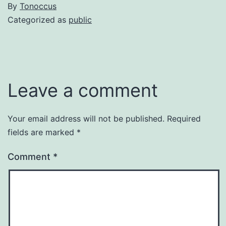
By
Tonoccus
Categorized as
public
Leave a comment
Your email address will not be published.
Required
fields are marked
*
Comment
*