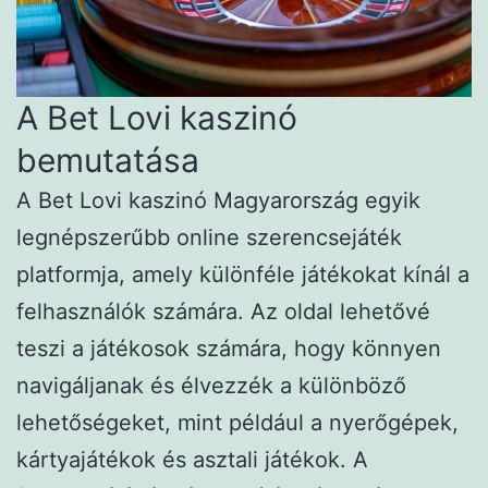
A Bet Lovi kaszinó
bemutatása
A Bet Lovi kaszinó Magyarország egyik
legnépszerűbb online szerencsejáték
platformja, amely különféle játékokat kínál a
felhasználók számára. Az oldal lehetővé
teszi a játékosok számára, hogy könnyen
navigáljanak és élvezzék a különböző
lehetőségeket, mint például a nyerőgépek,
kártyajátékok és asztali játékok. A