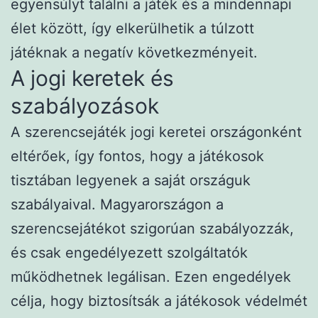
egyensúlyt találni a játék és a mindennapi
élet között, így elkerülhetik a túlzott
játéknak a negatív következményeit.
A jogi keretek és
szabályozások
A szerencsejáték jogi keretei országonként
eltérőek, így fontos, hogy a játékosok
tisztában legyenek a saját országuk
szabályaival. Magyarországon a
szerencsejátékot szigorúan szabályozzák,
és csak engedélyezett szolgáltatók
működhetnek legálisan. Ezen engedélyek
célja, hogy biztosítsák a játékosok védelmét