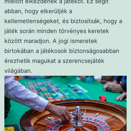
mielőtt elkezdenék a játékot. Ez segít
abban, hogy elkerüljék a
kellemetlenségeket, és biztosítsák, hogy a
játék során minden törvényes keretek
között maradjon. A jogi ismeretek
birtokában a játékosok biztonságosabban
érezhetik magukat a szerencsejáték
világában.