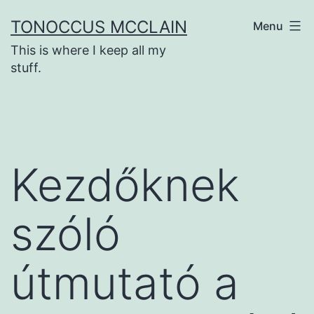
Skip
TONOCCUS MCCLAIN
Menu
to
This is where I keep all my
content
stuff.
Kezdőknek
szóló
útmutató a