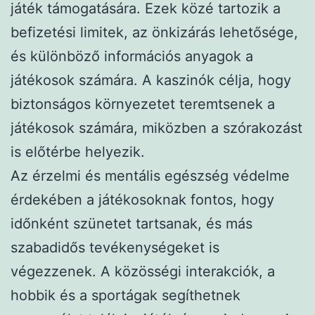
játék támogatására. Ezek közé tartozik a
befizetési limitek, az önkizárás lehetősége,
és különböző információs anyagok a
játékosok számára. A kaszinók célja, hogy
biztonságos környezetet teremtsenek a
játékosok számára, miközben a szórakozást
is előtérbe helyezik.
Az érzelmi és mentális egészség védelme
érdekében a játékosoknak fontos, hogy
időnként szünetet tartsanak, és más
szabadidős tevékenységeket is
végezzenek. A közösségi interakciók, a
hobbik és a sportágak segíthetnek