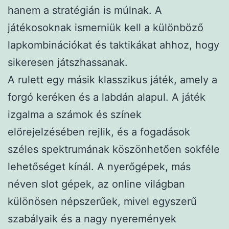
hanem a stratégián is múlnak. A
játékosoknak ismerniük kell a különböző
lapkombinációkat és taktikákat ahhoz, hogy
sikeresen játszhassanak.
A rulett egy másik klasszikus játék, amely a
forgó keréken és a labdán alapul. A játék
izgalma a számok és színek
előrejelzésében rejlik, és a fogadások
széles spektrumának köszönhetően sokféle
lehetőséget kínál. A nyerőgépek, más
néven slot gépek, az online világban
különösen népszerűek, mivel egyszerű
szabályaik és a nagy nyeremények