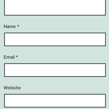
Name
*
Email
*
Website