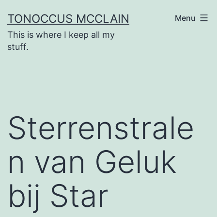
Skip
TONOCCUS MCCLAIN
Menu
to
This is where I keep all my
content
stuff.
Sterrenstrale
n van Geluk
bij Star