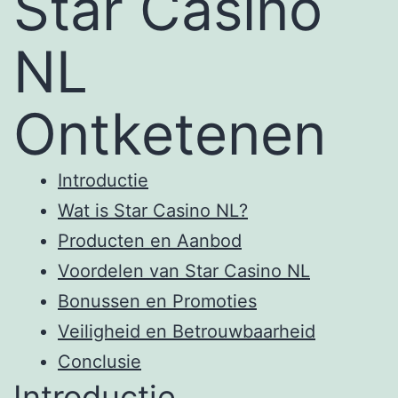
Star Casino
NL
Ontketenen
Introductie
Wat is Star Casino NL?
Producten en Aanbod
Voordelen van Star Casino NL
Bonussen en Promoties
Veiligheid en Betrouwbaarheid
Conclusie
Introductie