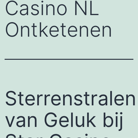
Casino NL
Ontketenen
Sterrenstralen
van Geluk bij