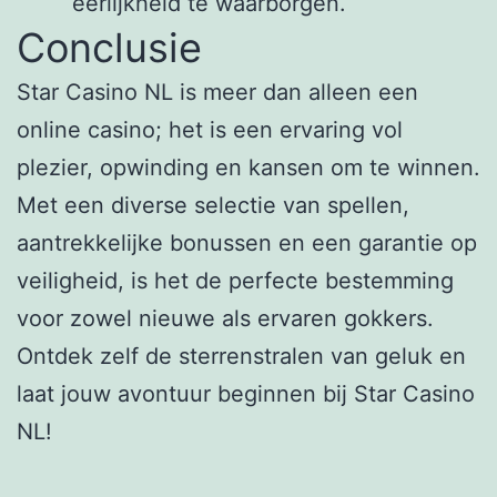
eerlijkheid te waarborgen.
Conclusie
Star Casino NL is meer dan alleen een
online casino; het is een ervaring vol
plezier, opwinding en kansen om te winnen.
Met een diverse selectie van spellen,
aantrekkelijke bonussen en een garantie op
veiligheid, is het de perfecte bestemming
voor zowel nieuwe als ervaren gokkers.
Ontdek zelf de sterrenstralen van geluk en
laat jouw avontuur beginnen bij Star Casino
NL!