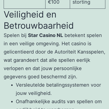
€100
storting
Veiligheid en
Betrouwbaarheid
Spelen bij
Star Casino NL
betekent spelen
in een veilige omgeving. Het casino is
gelicentieerd door de Autoriteit Kansspelen,
wat garandeert dat alle spellen eerlijk
verlopen en dat jouw persoonlijke
gegevens goed beschermd zijn.
Versleutelde betalingssystemen voor
jouw veiligheid.
Onafhankelijke audits van spellen om