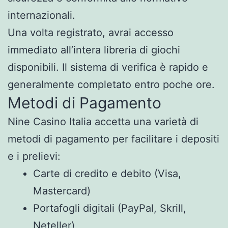
internazionali.
Una volta registrato, avrai accesso
immediato all’intera libreria di giochi
disponibili. Il sistema di verifica è rapido e
generalmente completato entro poche ore.
Metodi di Pagamento
Nine Casino Italia accetta una varietà di
metodi di pagamento per facilitare i depositi
e i prelievi:
Carte di credito e debito (Visa,
Mastercard)
Portafogli digitali (PayPal, Skrill,
Neteller)