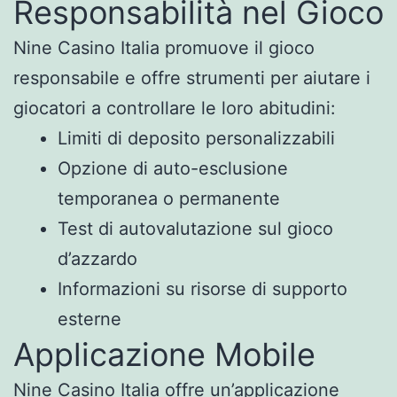
Responsabilità nel Gioco
Nine Casino Italia promuove il gioco
responsabile e offre strumenti per aiutare i
giocatori a controllare le loro abitudini:
Limiti di deposito personalizzabili
Opzione di auto-esclusione
temporanea o permanente
Test di autovalutazione sul gioco
d’azzardo
Informazioni su risorse di supporto
esterne
Applicazione Mobile
Nine Casino Italia offre un’applicazione