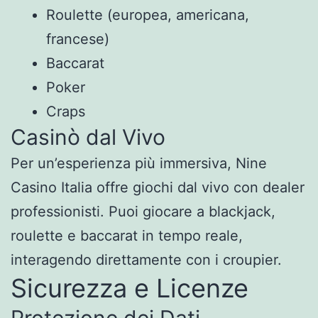
Roulette (europea, americana,
francese)
Baccarat
Poker
Craps
Casinò dal Vivo
Per un’esperienza più immersiva, Nine
Casino Italia offre giochi dal vivo con dealer
professionisti. Puoi giocare a blackjack,
roulette e baccarat in tempo reale,
interagendo direttamente con i croupier.
Sicurezza e Licenze
Protezione dei Dati