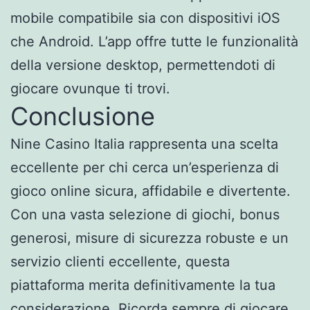
mobile compatibile sia con dispositivi iOS
che Android. L’app offre tutte le funzionalità
della versione desktop, permettendoti di
giocare ovunque ti trovi.
Conclusione
Nine Casino Italia rappresenta una scelta
eccellente per chi cerca un’esperienza di
gioco online sicura, affidabile e divertente.
Con una vasta selezione di giochi, bonus
generosi, misure di sicurezza robuste e un
servizio clienti eccellente, questa
piattaforma merita definitivamente la tua
considerazione. Ricorda sempre di giocare