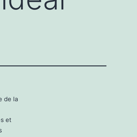
 de la
s et
s