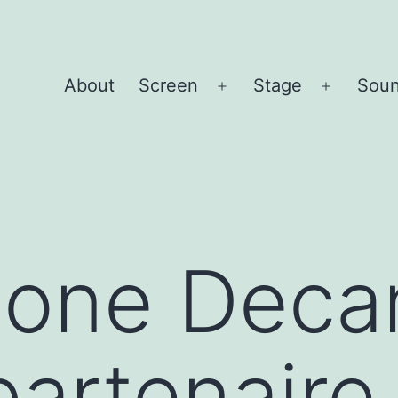
About
Screen
Stage
Sou
Open
Open
menu
menu
lone Deca
partenaire