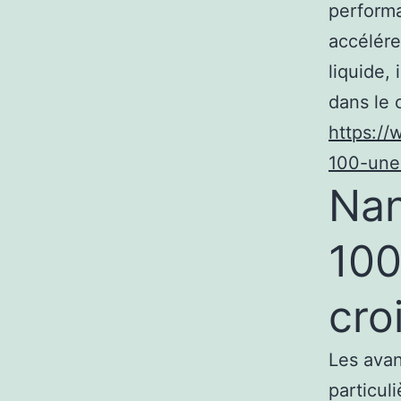
performa
accélére
liquide, 
dans le 
https:/
100-une-
Nan
100
cro
Les avan
particul