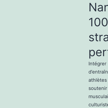
Nan
100
str
per
Intégre
d’entraî
athlètes
soutenir
musculai
culturis