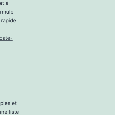
et à
ormule
n rapide
oate-
ples et
une liste