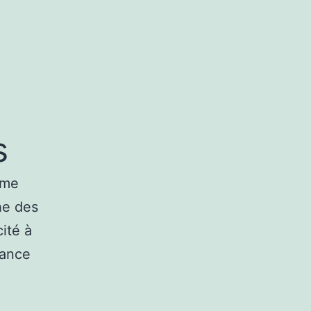
s
mme
he des
ité à
sance