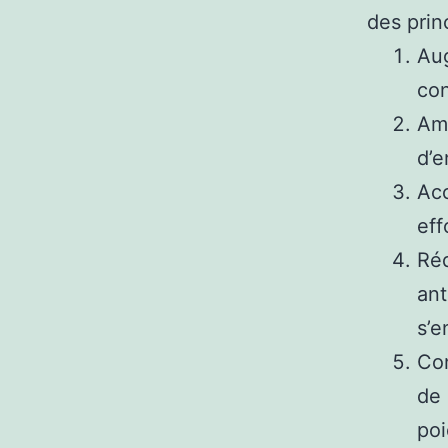
des prin
Aug
con
Amé
d’e
Acc
eff
Réd
ant
s’e
Con
de 
poi