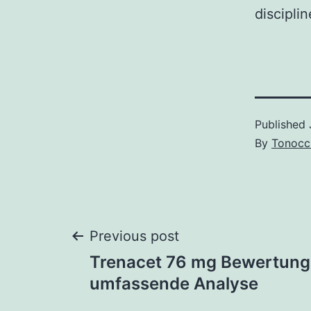
discipli
Published
By
Tonocc
Post
Previous post
Trenacet 76 mg Bewertung:
navigation
umfassende Analyse