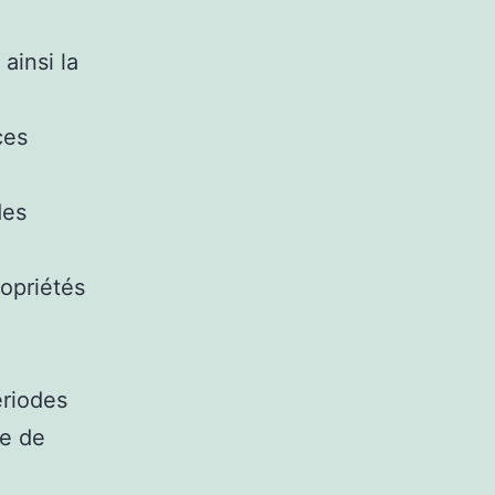
ainsi la
ces
des
ropriétés
ériodes
te de