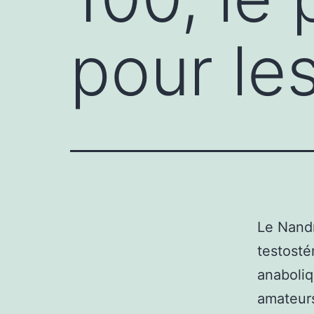
pour le
Le Nandr
testosté
anaboliq
amateurs