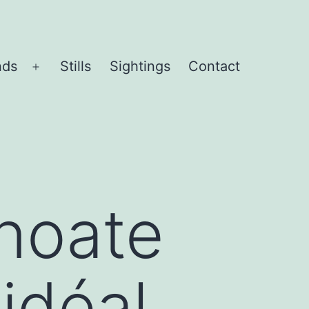
nds
Stills
Sightings
Contact
Open
menu
noate
 idéal