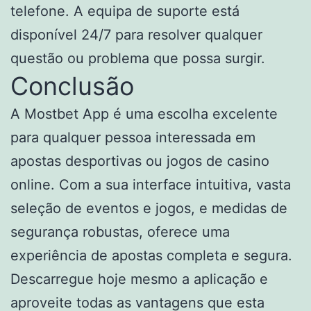
telefone. A equipa de suporte está
disponível 24/7 para resolver qualquer
questão ou problema que possa surgir.
Conclusão
A Mostbet App é uma escolha excelente
para qualquer pessoa interessada em
apostas desportivas ou jogos de casino
online. Com a sua interface intuitiva, vasta
seleção de eventos e jogos, e medidas de
segurança robustas, oferece uma
experiência de apostas completa e segura.
Descarregue hoje mesmo a aplicação e
aproveite todas as vantagens que esta