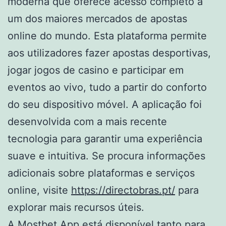
moderna que oferece acesso completo a
um dos maiores mercados de apostas
online do mundo. Esta plataforma permite
aos utilizadores fazer apostas desportivas,
jogar jogos de casino e participar em
eventos ao vivo, tudo a partir do conforto
do seu dispositivo móvel. A aplicação foi
desenvolvida com a mais recente
tecnologia para garantir uma experiência
suave e intuitiva. Se procura informações
adicionais sobre plataformas e serviços
online, visite
https://directobras.pt/
para
explorar mais recursos úteis.
A Mostbet App está disponível tanto para