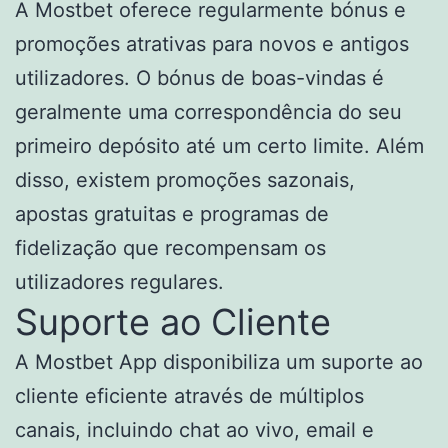
A Mostbet oferece regularmente bónus e
promoções atrativas para novos e antigos
utilizadores. O bónus de boas-vindas é
geralmente uma correspondência do seu
primeiro depósito até um certo limite. Além
disso, existem promoções sazonais,
apostas gratuitas e programas de
fidelização que recompensam os
utilizadores regulares.
Suporte ao Cliente
A Mostbet App disponibiliza um suporte ao
cliente eficiente através de múltiplos
canais, incluindo chat ao vivo, email e