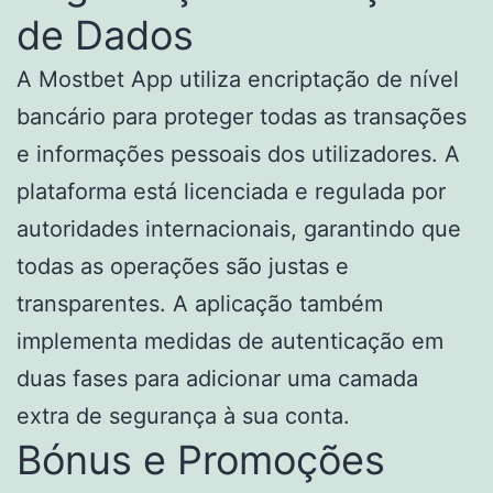
de Dados
A Mostbet App utiliza encriptação de nível
bancário para proteger todas as transações
e informações pessoais dos utilizadores. A
plataforma está licenciada e regulada por
autoridades internacionais, garantindo que
todas as operações são justas e
transparentes. A aplicação também
implementa medidas de autenticação em
duas fases para adicionar uma camada
extra de segurança à sua conta.
Bónus e Promoções