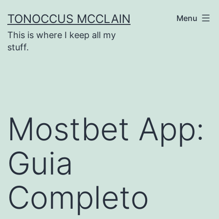
Skip
TONOCCUS MCCLAIN
Menu
to
This is where I keep all my
content
stuff.
Mostbet App:
Guia
Completo