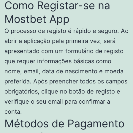
Como Registar-se na
Mostbet App
O processo de registo é rápido e seguro. Ao
abrir a aplicação pela primeira vez, será
apresentado com um formulário de registo
que requer informações básicas como
nome, email, data de nascimento e moeda
preferida. Após preencher todos os campos
obrigatórios, clique no botão de registo e
verifique o seu email para confirmar a
conta.
Métodos de Pagamento