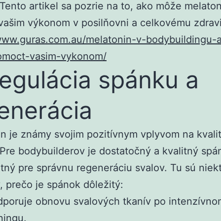
Tento artikel sa pozrie na to, ako môže melaton
vašim výkonom v posilňovni a celkovému zdravi
/www.guras.com.au/melatonin-v-bodybuildingu-
moct-vasim-vykonom/
Regulácia spánku a
enerácia
n je známy svojim pozitívnym vplyvom na kvali
Pre bodybuilderov je dostatočný a kvalitný spá
ný pre správnu regeneráciu svalov. Tu sú niek
 prečo je spánok dôležitý:
poruje obnovu svalových tkanív po intenzívno
ningu.