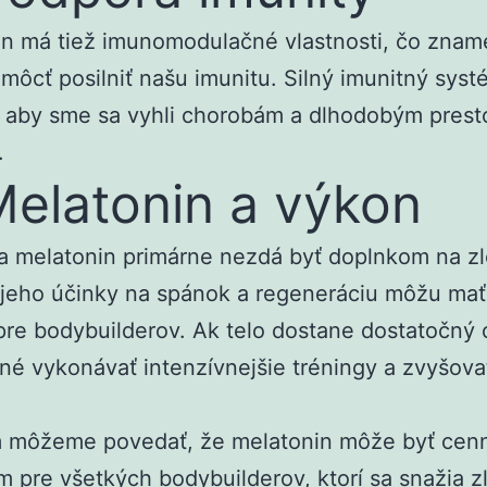
n má tiež imunomodulačné vlastnosti, čo znam
ôcť posilniť našu imunitu. Silný imunitný syst
, aby sme sa vyhli chorobám a dlhodobým prest
.
Melatonin a výkon
a melatonin primárne nezdá byť doplnkom na z
jeho účinky na spánok a regeneráciu môžu mať
pre bodybuilderov. Ak telo dostane dostatočný
né vykonávať intenzívnejšie tréningy a zvyšova
 môžeme povedať, že melatonin môže byť ce
 pre všetkých bodybuilderov, ktorí sa snažia zl