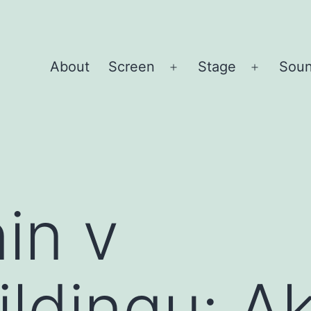
About
Screen
Stage
Sou
Open
Open
menu
menu
in v
ldingu: A