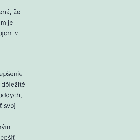
ená, že
ém je
ojom v
lepšenie
 dôležité
 oddych,
ť svoj
nným
epšiť