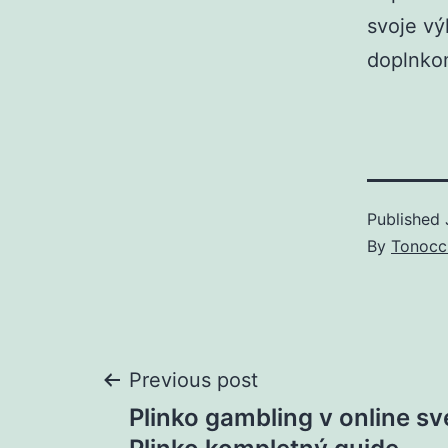
svoje vý
doplnkom
Published
By
Tonocc
Post
Previous post
Plinko gambling v online sv