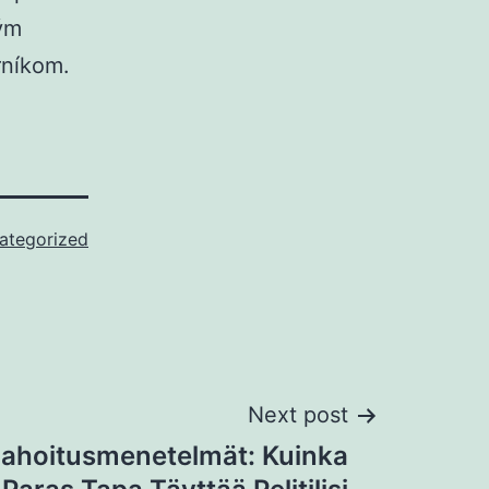
dým
rníkom.
ategorized
Next post
ahoitusmenetelmät: Kuinka