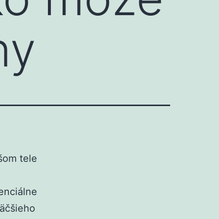
ny
šom tele
enciálne
väčšieho