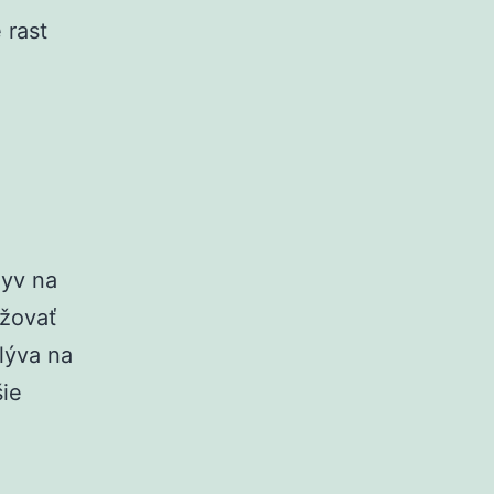
 rast
lyv na
ižovať
lýva na
šie