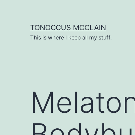
Skip
to
content
TONOCCUS MCCLAIN
This is where I keep all my stuff.
Melaton
Bodybui