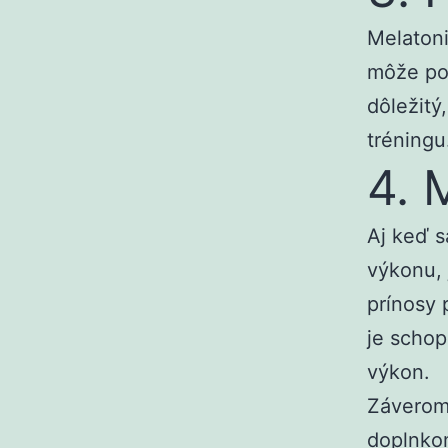
Melatoni
môže pom
dôležitý
tréningu
4. 
Aj keď s
výkonu, 
prínosy 
je schop
výkon.
Záverom
doplnkom