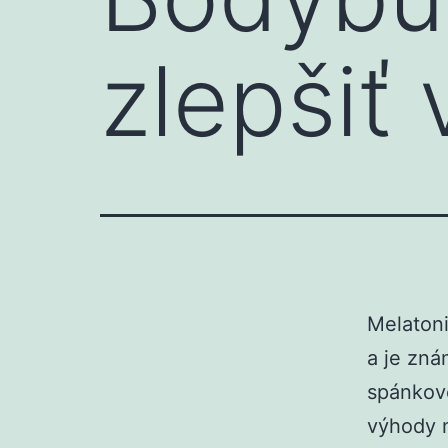
zlepšiť
Melatoni
a je zná
spánkové
výhody n