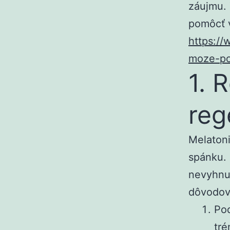
záujmu. 
pomôcť 
https:/
moze-po
1. 
reg
Melatoni
spánku. 
nevyhnut
dôvodov,
Pod
tré