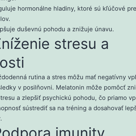
uluje hormonálne hladiny, ktoré sú kľúčové pre
lov.
pšuje duševnú pohodu a znižuje únavu.
Zníženie stresu a
osti
dodenná rutina a stres môžu mať negatívny vp
ledky v posilňovni. Melatonin môže pomôcť zn
tresu a zlepšiť psychickú pohodu, čo priamo vp
opnosť sústrediť sa na tréning a dosahovať lep
.
Podpora imunity