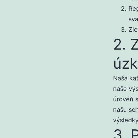
Reg
sva
Zle
2. 
úzk
Naša kaž
naše výs
úroveň s
našu sch
výsledky
3. 