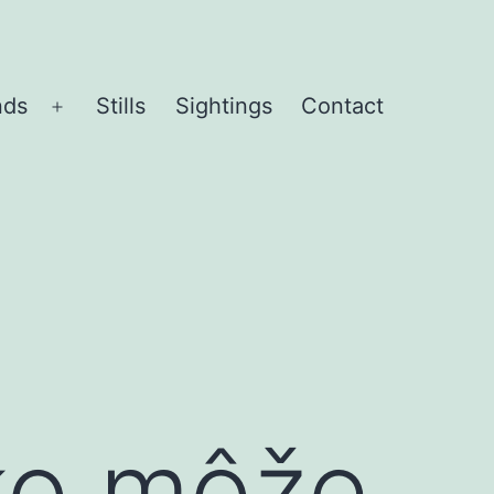
nds
Stills
Sightings
Contact
Open
menu
ko môže