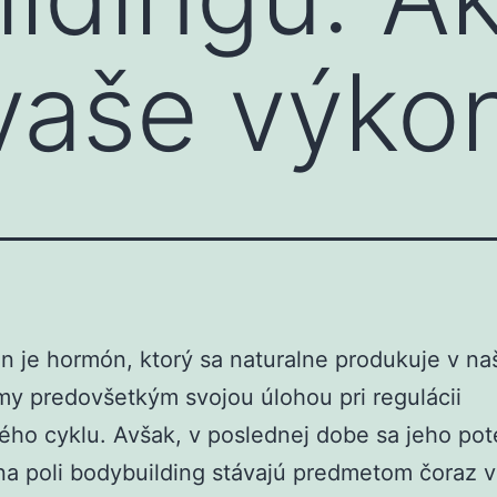
 vaše výko
n je hormón, ktorý sa naturalne produkuje v na
my predovšetkým svojou úlohou pri regulácii
ho cyklu. Avšak, v poslednej dobe sa jeho pot
a poli bodybuilding stávajú predmetom čoraz 