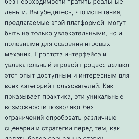
без необходимости тратить реальные
деньги. Вы убедитесь, что испытания,
предлагаемые этой платформой, могут
быть не только увлекательными, но и
полезными для освоения игровых
механик. Простота интерфейса и
увлекательный игровой процесс делают
этот опыт доступным и интересным для
всех категорий пользователей. Как
показывает практика, эти уникальные
возможности позволяют без
ограничений опробовать различные
сценарии и стратегии перед тем, как
делать более серьезные ставки.