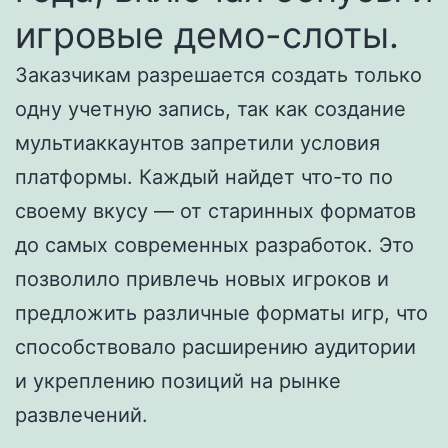
игровые демо-слоты.
Заказчикам разрешается создать только
одну учетную запись, так как создание
мультиаккаунтов запретили условия
платформы. Каждый найдет что-то по
своему вкусу — от старинных форматов
до самых современных разработок. Это
позволило привлечь новых игроков и
предложить различные форматы игр, что
способствовало расширению аудитории
и укреплению позиций на рынке
развлечений.