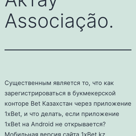
Associação.
Существенным является то, что как
зарегистрироваться в букмекерской
конторе Bet Казахстан через приложение
1xBet, и что делать, если приложение
1xBet на Android не открывается?
Мобильная версия сайта 1xBet kz