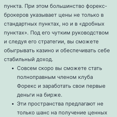
пункта. При этом большинство форекс-
брокеров указывает цены не только в
стандартных пунктах, но и в «дробных
пунктах». Под его чутким руководством
и следуя его стратегии, вы сможете
обыгрывать казино и обеспечивать себе
стабильный доход.
Совсем скоро вы сможете стать
полноправным членом клуба
Форекс и заработать свои первые
деньги на бирже.
Эти пространства предлагают не
только шанс на получение ценных