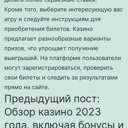
Кроме того, выберите интересующую вас
игру и следуйте инструкциям для
приобретения билетов. Казино
предлагает разнообразные варианты
призов, что упрощает получение
выигрышей. На платформе пользователи
могут зарегистрироваться, проверить
свои билеты и следить за результатами
прямо на сайте.
Предыдущий пост:
Обзор казино 2023
года, включая бонусы и