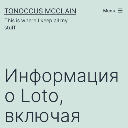
Skip
TONOCCUS MCCLAIN
Menu
to
This is where I keep all my
content
stuff.
Информация
о Loto,
включая