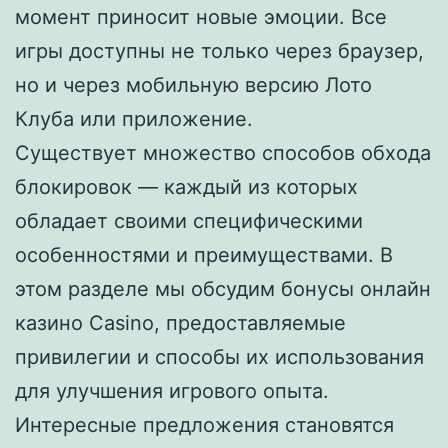
момент приносит новые эмоции. Все
игры доступны не только через браузер,
но и через мобильную версию Лото
Клуба или приложение.
Существует множество способов обхода
блокировок — каждый из которых
обладает своими специфическими
особенностями и преимуществами. В
этом разделе мы обсудим бонусы онлайн
казино Casino, предоставляемые
привилегии и способы их использования
для улучшения игрового опыта.
Интересные предложения становятся