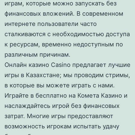
играм, которые можно запускать без
финансовых вложений. В современном
интернете пользователи часто
сталкиваются с необходимостью доступа
к ресурсам, временно недоступным по
различным причинам.
Онлайн казино Casino предлагает лучшие
игры в Казахстане; мы проводим стримы,
в которые вы можете играть с нами.
Играйте в бесплатно на Комета Казино и
наслаждайтесь игрой без финансовых
затрат. Многие игры предоставляют
возможность игрокам испытать удачу