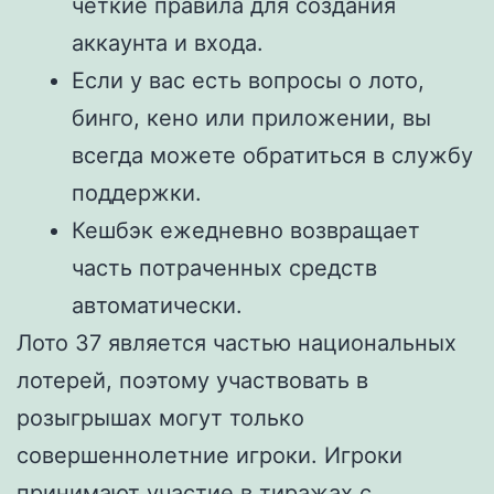
четкие правила для создания
аккаунта и входа.
Если у вас есть вопросы о лото,
бинго, кено или приложении, вы
всегда можете обратиться в службу
поддержки.
Кешбэк ежедневно возвращает
часть потраченных средств
автоматически.
Лото 37 является частью национальных
лотерей, поэтому участвовать в
розыгрышах могут только
совершеннолетние игроки. Игроки
принимают участие в тиражах с