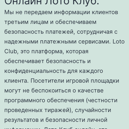
Онлайн Лото Клуб.
Мы не передаем информации клиентов
третьим лицам и обеспечиваем
безопасность платежей, сотрудничая с
надежными платежными сервисами. Loto
Club, это платформа, которая
обеспечивает безопасность и
конфиденциальность для каждого
клиента. Посетители игровой площадки
могут не беспокоиться о качестве
программного обеспечения (честности
проведенных тиражей), случайности
результатов и безопасности личной