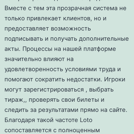
Вместе с тем эта прозрачная система не
только привлекает клиентов, но и
предоставляет возможность
подписывать и получать дополнительные
акты. Процессы на нашей платформе
значительно влияют на
удовлетворенность условиями труда и
помогают сократить недостатки. Игроки
могут зарегистрироваться , выбрать
тираж,, проверять свои билеты и
следить за результатами прямо на сайте.
Благодаря такой частоте Loto
сопоставляется с полноценным