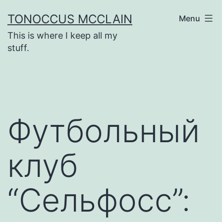
Skip
TONOCCUS MCCLAIN
Menu
to
This is where I keep all my
content
stuff.
Футбольный
клуб
“Сельфосс”: