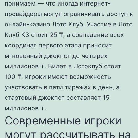
понимаем — что иногда интернет-
провайдеры могут ограничивать доступ к
онлайн-казино Лото Клуб. Участие в Лото
Клуб КЗ стоит 25 ₸, а совпадение всех
координат первого этапа приносит
мгновенный джекпот до четырех
миллионов ₸. Билет в Лотоклуб стоит
100 ₸; игроки имеют возможность
участвовать в пяти тиражах в день, а
стартовый джекпот составляет 15
миллионов ₸.
Современные игроки
могут рассчитывать на