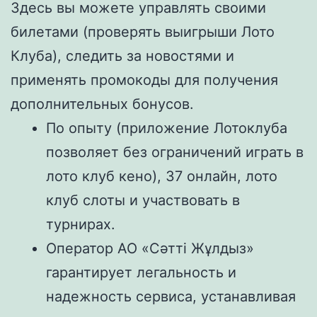
Здесь вы можете управлять своими
билетами (проверять выигрыши Лото
Клуба), следить за новостями и
применять промокоды для получения
дополнительных бонусов.
По опыту (приложение Лотоклуба
позволяет без ограничений играть в
лото клуб кено), 37 онлайн, лото
клуб слоты и участвовать в
турнирах.
Оператор АО «Сәтті Жұлдыз»
гарантирует легальность и
надежность сервиса, устанавливая