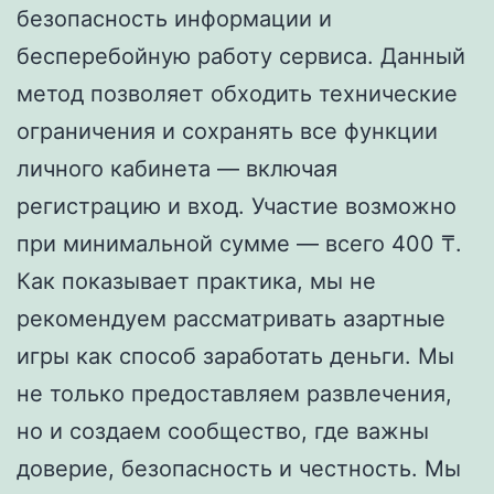
безопасность информации и
бесперебойную работу сервиса. Данный
метод позволяет обходить технические
ограничения и сохранять все функции
личного кабинета — включая
регистрацию и вход. Участие возможно
при минимальной сумме — всего 400 ₸.
Как показывает практика, мы не
рекомендуем рассматривать азартные
игры как способ заработать деньги. Мы
не только предоставляем развлечения,
но и создаем сообщество, где важны
доверие, безопасность и честность. Мы