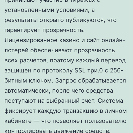
установленными условиями, а
результаты открыто публикуются, что
гарантирует прозрачность.
Лицензированное казино и сайт онлайн-
лотерей обеспечивают прозрачность
всех расчетов, поэтому каждый перевод
защищен по протоколу SSL три.0 с 256-
битным ключом. Запрос обрабатывается
автоматически, после чего средства
поступают на выбранный счет. Система
фиксирует каждую транзакцию в личном
кабинете — что позволяет пользователю
контролировать движение средств.