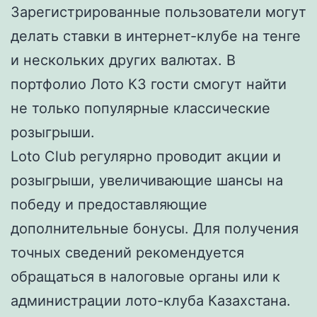
Зарегистрированные пользователи могут
делать ставки в интернет-клубе на тенге
и нескольких других валютах. В
портфолио Лото КЗ гости смогут найти
не только популярные классические
розыгрыши.
Loto Club регулярно проводит акции и
розыгрыши, увеличивающие шансы на
победу и предоставляющие
дополнительные бонусы. Для получения
точных сведений рекомендуется
обращаться в налоговые органы или к
администрации лото-клуба Казахстана.