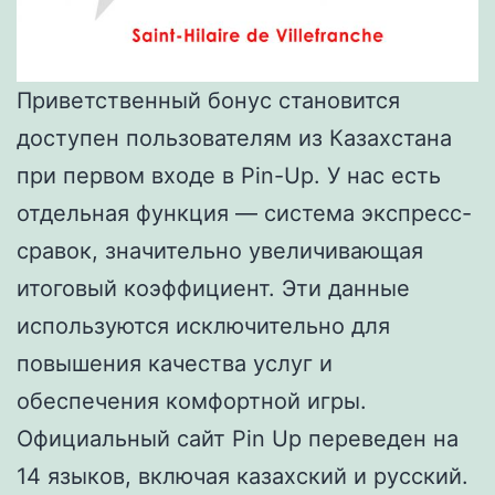
Приветственный бонус становится
доступен пользователям из Казахстана
при первом входе в Pin-Up. У нас есть
отдельная функция — система экспресс-
сравок, значительно увеличивающая
итоговый коэффициент. Эти данные
используются исключительно для
повышения качества услуг и
обеспечения комфортной игры.
Официальный сайт Pin Up переведен на
14 языков, включая казахский и русский.