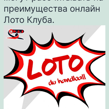
преимущества онлайн
Лото Клуба.