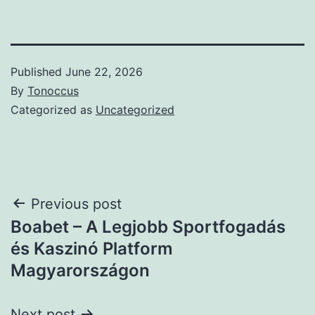
Published
June 22, 2026
By
Tonoccus
Categorized as
Uncategorized
Post
Previous post
Boabet – A Legjobb Sportfogadás
navigation
és Kaszinó Platform
Magyarországon
Next post