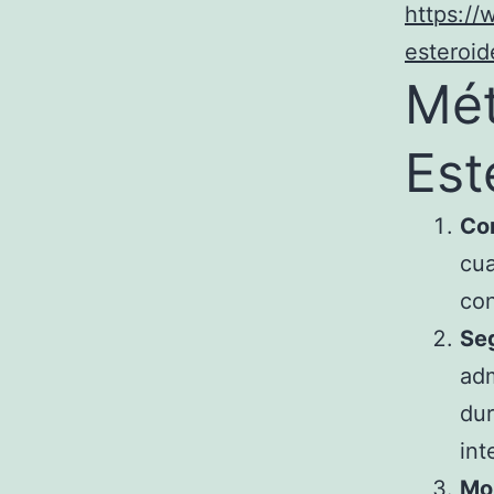
https:/
esteroi
Mét
Est
Con
cua
con
Seg
adm
dur
int
Mon