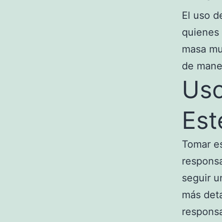
El uso d
quienes 
masa mus
de maner
Uso
Est
Tomar es
respons
seguir u
más deta
responsa