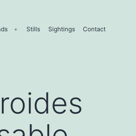
nds
Stills
Sightings
Contact
Open
menu
roides
sable