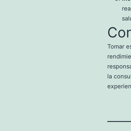
rea
sal
Con
Tomar es
rendimie
responsa
la consu
experien