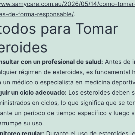
/www.samycare.com.au/2026/05/14/como-tomar
des-de-forma-responsable/
.
odos para Tomar
eroides
sultar con un profesional de salud:
Antes de in
lquier régimen de esteroides, es fundamental h
 un médico o especialista en medicina deportiv
uir un ciclo adecuado:
Los esteroides deben s
inistrados en ciclos, lo que significa que se t
ante un período de tiempo específico y luego 
errumpe su uso.
itoreo regular:
Durante el uso de esteroides, e