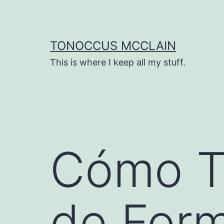
Skip
to
content
TONOCCUS MCCLAIN
This is where I keep all my stuff.
Cómo T
de For