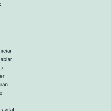
-
iciar
ablar
a.
er
oman
se
s vital