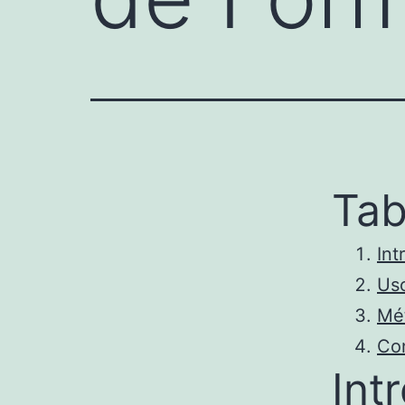
Tab
Int
Uso
Mét
Co
Int