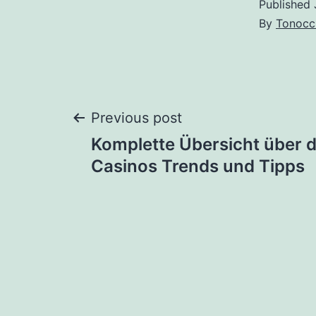
Published
By
Tonocc
Post
Previous post
Komplette Übersicht über d
navigation
Casinos Trends und Tipps