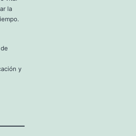
ar la
tiempo.
 de
cación y