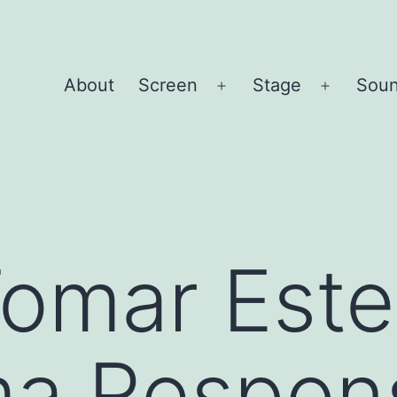
About
Screen
Stage
Sou
Open
Open
menu
menu
omar Este
ma Respon