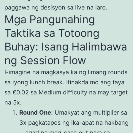
paggawa ng desisyon sa live na laro.
Mga Pangunahing
Taktika sa Totoong
Buhay: Isang Halimbawa
ng Session Flow
I-imagine na magkasya ka ng limang rounds
sa iyong lunch break. Itinakda mo ang taya
sa €0.02 sa Medium difficulty na may target
na 5x.
Round One:
Umakyat ang multiplier sa
3x pagkatapos ng ika-apat na hakbang
—agad na mag-cash out para sa