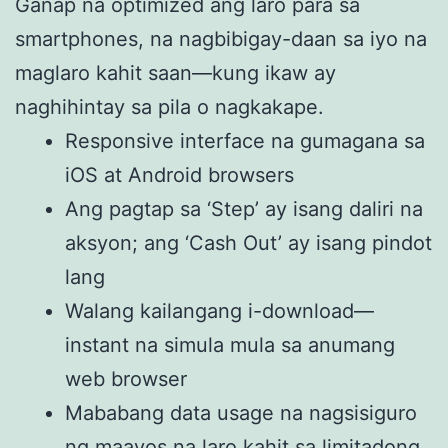
Ganap na optimized ang laro para sa
smartphones, na nagbibigay-daan sa iyo na
maglaro kahit saan—kung ikaw ay
naghihintay sa pila o nagkakape.
Responsive interface na gumagana sa
iOS at Android browsers
Ang pagtap sa ‘Step’ ay isang daliri na
aksyon; ang ‘Cash Out’ ay isang pindot
lang
Walang kailangang i-download—
instant na simula mula sa anumang
web browser
Mababang data usage na nagsisiguro
ng maayos na laro kahit sa limitadong