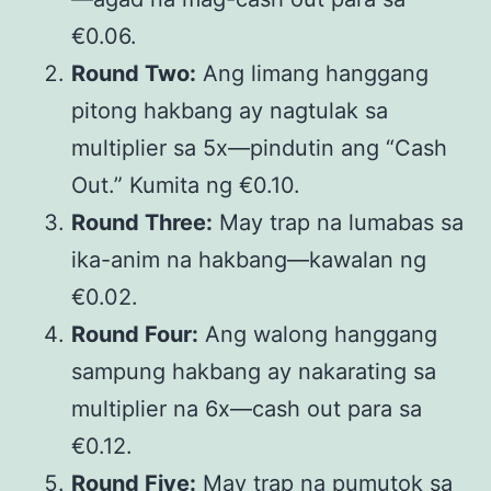
€0.06.
Round Two:
Ang limang hanggang
pitong hakbang ay nagtulak sa
multiplier sa 5x—pindutin ang “Cash
Out.” Kumita ng €0.10.
Round Three:
May trap na lumabas sa
ika-anim na hakbang—kawalan ng
€0.02.
Round Four:
Ang walong hanggang
sampung hakbang ay nakarating sa
multiplier na 6x—cash out para sa
€0.12.
Round Five:
May trap na pumutok sa