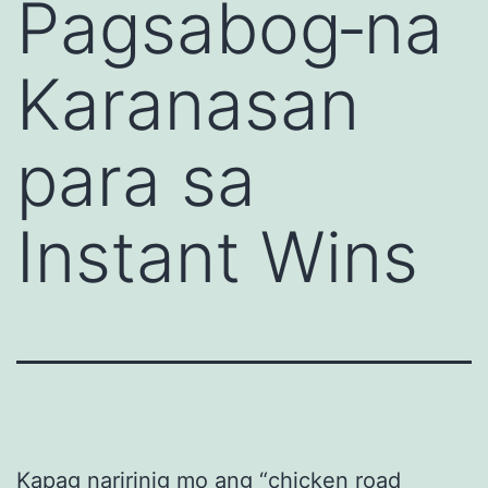
Pagsabog‑na
Karanasan
para sa
Instant Wins
Kapag naririnig mo ang “chicken road