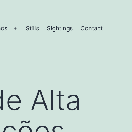
nds
Stills
Sightings
Contact
Open
menu
e Alta
oções