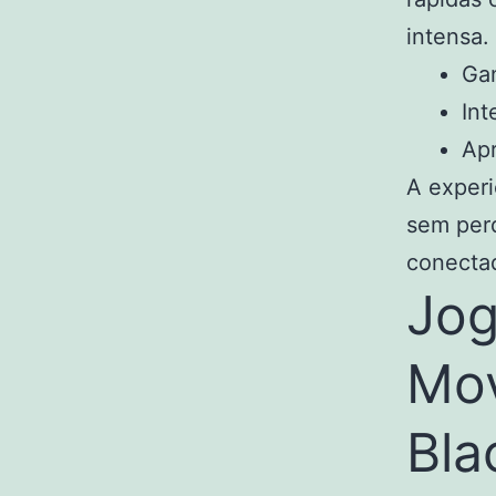
intensa.
Ga
Int
Apr
A experi
sem perd
conecta
Jog
Mov
Bla