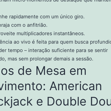
nhe rapidamente com um único giro.
eraja com o anfitrião.
oveite multiplicadores instantâneos.
ência ao vivo é feita para quem busca profund
er tempo – interação suficiente para se sentir
do, mas sem prolongar demais a sessão.
os de Mesa em
imento: American
ckjack e Double Do