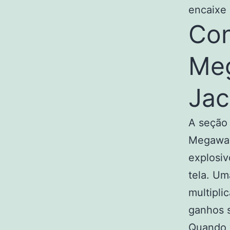
encaixe 
Con
Meg
Jac
A seção 
Megaway
explosiv
tela. Um
multipli
ganhos 
Quando 