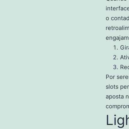
interfac
o contad
retroali
engajam
Gir
Ati
Re
Por sere
slots pe
aposta n
comprom
Lig