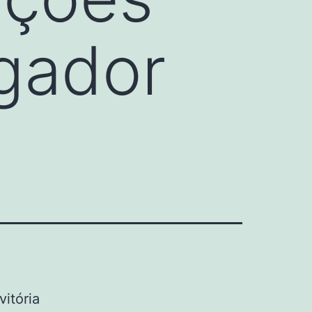
ogador
itória