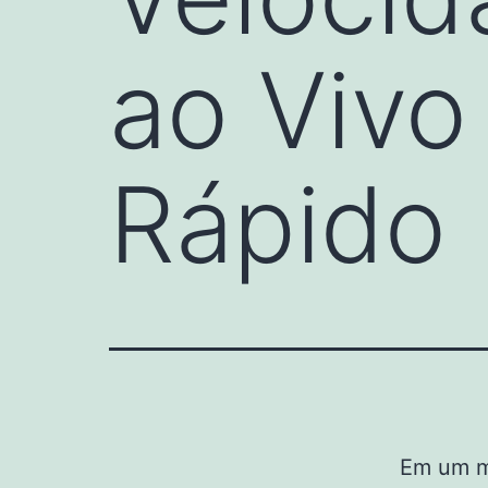
ao Vivo
Rápido
Em um m