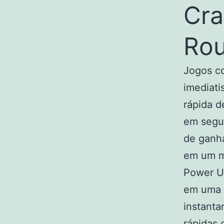
Cra
Rou
Jogos c
imediat
rápida d
em segun
de ganh
em um m
Power Up
em uma z
instanta
rápidas