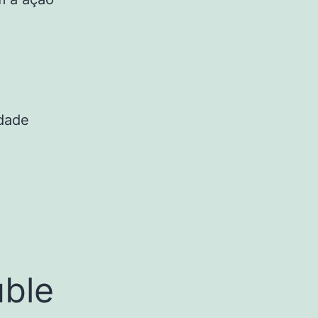
idade
uble