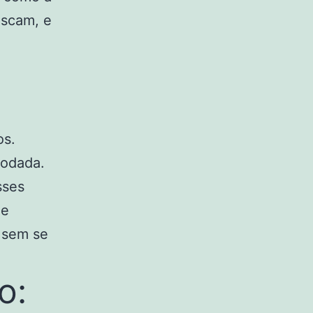
iscam, e
os.
rodada.
sses
de
 sem se
o: