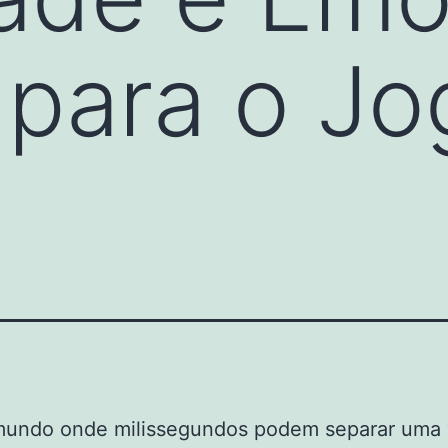
 para o J
undo onde milissegundos podem separar uma v