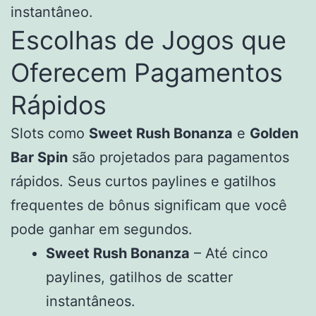
instantâneo.
Escolhas de Jogos que
Oferecem Pagamentos
Rápidos
Slots como
Sweet Rush Bonanza
e
Golden
Bar Spin
são projetados para pagamentos
rápidos. Seus curtos paylines e gatilhos
frequentes de bônus significam que você
pode ganhar em segundos.
Sweet Rush Bonanza
– Até cinco
paylines, gatilhos de scatter
instantâneos.