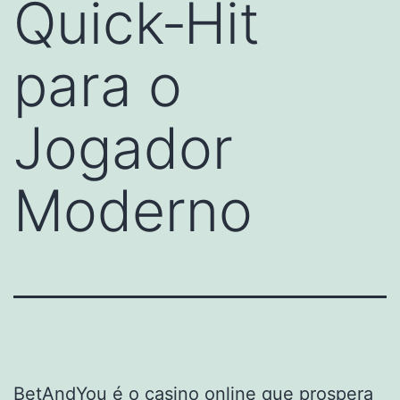
Quick‑Hit
para o
Jogador
Moderno
BetAndYou é o casino online que prospera