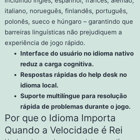
incluindo inglês, espanhol, francês, alemão,
italiano, norueguês, finlandês, português,
polonês, sueco e húngaro – garantindo que
barreiras linguísticas não prejudiquem a
experiência de jogo rápido.
Interface do usuário no idioma nativo
reduz a carga cognitiva.
Respostas rápidas do help desk no
idioma local.
Suporte multilíngue para resolução
rápida de problemas durante o jogo.
Por que o Idioma Importa
Quando a Velocidade é Rei