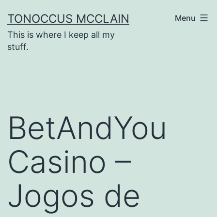
Skip
TONOCCUS MCCLAIN
Menu
to
This is where I keep all my
content
stuff.
BetAndYou
Casino –
Jogos de