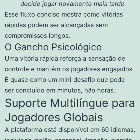
decide jogar novamente mais tarde.
Esse fluxo conciso mostra como vitórias
rápidas podem ser alcançadas sem
compromissos longos.
O Gancho Psicológico
Uma vitória rápida reforça a sensação de
controle e mantém os jogadores engajados.
É quase como um mini‑desafio que pode
ser concluído em minutos, não horas.
Suporte Multilíngue para
Jogadores Globais
A plataforma está disponível em 60 idiomas,