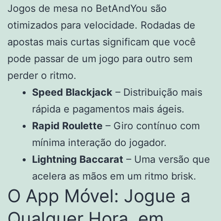
Jogos de mesa no BetAndYou são
otimizados para velocidade. Rodadas de
apostas mais curtas significam que você
pode passar de um jogo para outro sem
perder o ritmo.
Speed Blackjack
– Distribuição mais
rápida e pagamentos mais ágeis.
Rapid Roulette
– Giro contínuo com
mínima interação do jogador.
Lightning Baccarat
– Uma versão que
acelera as mãos em um ritmo brisk.
O App Móvel: Jogue a
Qualquer Hora, em