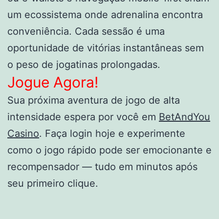
um ecossistema onde adrenalina encontra
conveniência. Cada sessão é uma
oportunidade de vitórias instantâneas sem
o peso de jogatinas prolongadas.
Jogue Agora!
Sua próxima aventura de jogo de alta
intensidade espera por você em
BetAndYou
Casino
. Faça login hoje e experimente
como o jogo rápido pode ser emocionante e
recompensador — tudo em minutos após
seu primeiro clique.