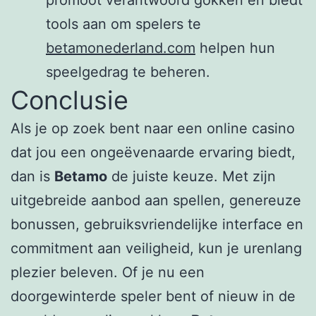
tools aan om spelers te
betamonederland.com
helpen hun
speelgedrag te beheren.
Conclusie
Als je op zoek bent naar een online casino
dat jou een ongeëvenaarde ervaring biedt,
dan is
Betamo
de juiste keuze. Met zijn
uitgebreide aanbod aan spellen, genereuze
bonussen, gebruiksvriendelijke interface en
commitment aan veiligheid, kun je urenlang
plezier beleven. Of je nu een
doorgewinterde speler bent of nieuw in de