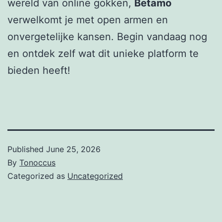
wereld van online gokken,
Betamo
verwelkomt je met open armen en
onvergetelijke kansen. Begin vandaag nog
en ontdek zelf wat dit unieke platform te
bieden heeft!
Published
June 25, 2026
By
Tonoccus
Categorized as
Uncategorized