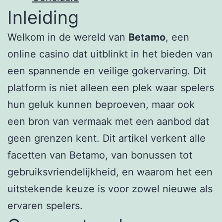
Inleiding
Welkom in de wereld van
Betamo
, een
online casino dat uitblinkt in het bieden van
een spannende en veilige gokervaring. Dit
platform is niet alleen een plek waar spelers
hun geluk kunnen beproeven, maar ook
een bron van vermaak met een aanbod dat
geen grenzen kent. Dit artikel verkent alle
facetten van Betamo, van bonussen tot
gebruiksvriendelijkheid, en waarom het een
uitstekende keuze is voor zowel nieuwe als
ervaren spelers.