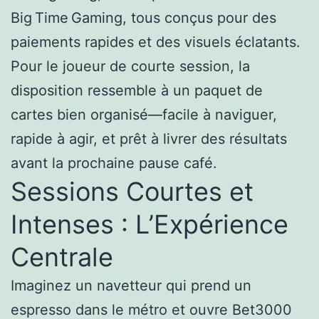
Big Time Gaming, tous conçus pour des
paiements rapides et des visuels éclatants.
Pour le joueur de courte session, la
disposition ressemble à un paquet de
cartes bien organisé—facile à naviguer,
rapide à agir, et prêt à livrer des résultats
avant la prochaine pause café.
Sessions Courtes et
Intenses : L’Expérience
Centrale
Imaginez un navetteur qui prend un
espresso dans le métro et ouvre Bet3000