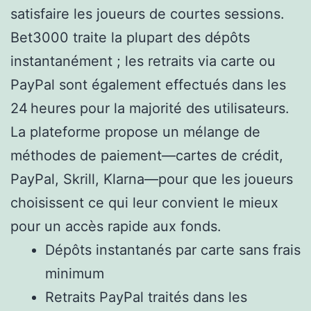
satisfaire les joueurs de courtes sessions.
Bet3000 traite la plupart des dépôts
instantanément ; les retraits via carte ou
PayPal sont également effectués dans les
24 heures pour la majorité des utilisateurs.
La plateforme propose un mélange de
méthodes de paiement—cartes de crédit,
PayPal, Skrill, Klarna—pour que les joueurs
choisissent ce qui leur convient le mieux
pour un accès rapide aux fonds.
Dépôts instantanés par carte sans frais
minimum
Retraits PayPal traités dans les