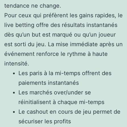
tendance ne change.
Pour ceux qui préfèrent les gains rapides, le
live betting offre des résultats instantanés
dès qu’un but est marqué ou qu’un joueur
est sorti du jeu. La mise immédiate après un
événement renforce le rythme à haute
intensité.
Les paris à la mi-temps offrent des
paiements instantanés
Les marchés over/under se
réinitialisent à chaque mi-temps
Le cashout en cours de jeu permet de
sécuriser les profits