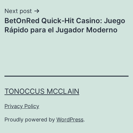
Next post
BetOnRed Quick‑Hit Casino: Juego
Rápido para el Jugador Moderno
TONOCCUS MCCLAIN
Privacy Policy
Proudly powered by
WordPress
.