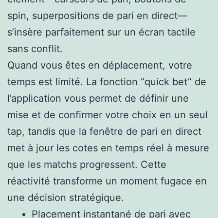
spin, superpositions de pari en direct—
s’insère parfaitement sur un écran tactile
sans conflit.
Quand vous êtes en déplacement, votre
temps est limité. La fonction “quick bet” de
l’application vous permet de définir une
mise et de confirmer votre choix en un seul
tap, tandis que la fenêtre de pari en direct
met à jour les cotes en temps réel à mesure
que les matchs progressent. Cette
réactivité transforme un moment fugace en
une décision stratégique.
Placement instantané de pari avec