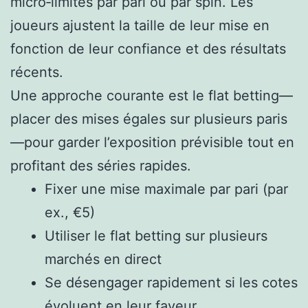
micro‑limites par pari ou par spin. Les
joueurs ajustent la taille de leur mise en
fonction de leur confiance et des résultats
récents.
Une approche courante est le flat betting—
placer des mises égales sur plusieurs paris
—pour garder l’exposition prévisible tout en
profitant des séries rapides.
Fixer une mise maximale par pari (par
ex., €5)
Utiliser le flat betting sur plusieurs
marchés en direct
Se désengager rapidement si les cotes
évoluent en leur faveur