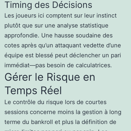
Timing des Décisions
Les joueurs ici comptent sur leur instinct
plutôt que sur une analyse statistique
approfondie. Une hausse soudaine des
cotes après qu’un attaquant vedette d’une
équipe est blessé peut déclencher un pari
immédiat—pas besoin de calculatrices.
Gérer le Risque en
Temps Réel
Le contrôle du risque lors de courtes
sessions concerne moins la gestion à long
terme du bankroll et plus la définition de