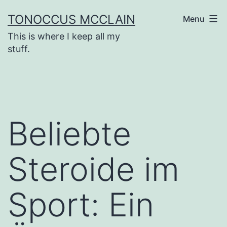
Skip
TONOCCUS MCCLAIN
Menu
to
This is where I keep all my
content
stuff.
Beliebte
Steroide im
Sport: Ein