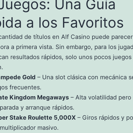
Juegos: Una Guía
ida a los Favoritos
cantidad de títulos en Alf Casino puede parecer
ra a primera vista. Sin embargo, para los juga
an resultados rápidos, solo unos pocos juegos
n.
ampede Gold
– Una slot clásica con mecánica se
os frecuentes.
rate Kingdom Megaways
– Alta volatilidad pero
parada y arranque rápidos.
per Stake Roulette 5,000X
– Giros rápidos y po
multiplicador masivo.