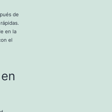
spués de
rápidas.
e en la
con el
 en