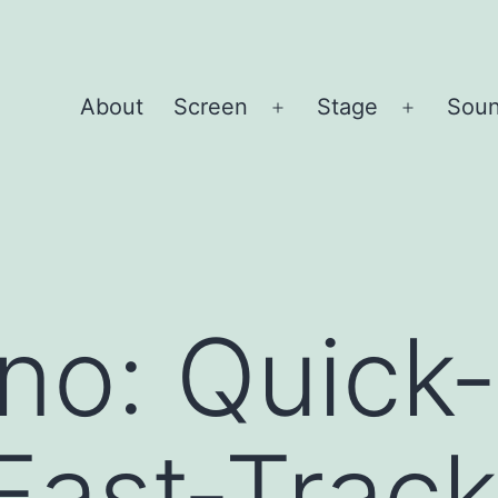
About
Screen
Stage
Sou
Open
Open
menu
menu
ino: Quick‑
 Fast‑Trac