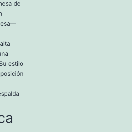
 mesa de
n
 mesa—
alta
una
Su estilo
sposición
espalda
ca