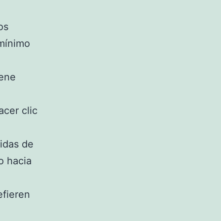
os
 mínimo
iene
acer clic
pidas de
o hacia
efieren