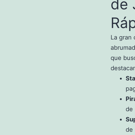
de 
Ráp
La gran 
abrumado
que busc
destaca
St
pag
Pi
de 
Su
de 