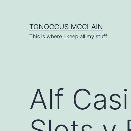
Skip
to
content
TONOCCUS MCCLAIN
This is where I keep all my stuff.
Alf Cas
Slots y