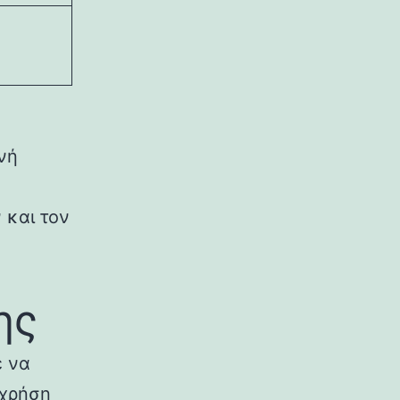
νή
 και τον
ης
ε να
 χρήση