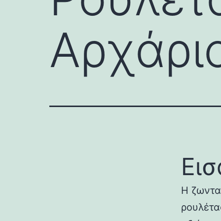
Αρχάρι
Ει
Η ζωντα
ρουλέτα