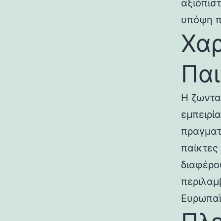
αξιόπισ
υπόψη π
Χαρ
Παι
Η ζωντα
εμπειρί
πραγμα
παίκτες
διαφέρο
περιλαμ
Ευρωπαϊ