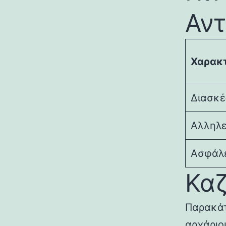
Αντ
Χαρακτ
Διασκ
Αλληλε
Ασφάλ
Καζ
Παρακάτ
αρχάριο