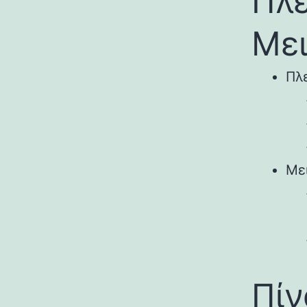
Πλε
Με
Πλ
Με
Πίν