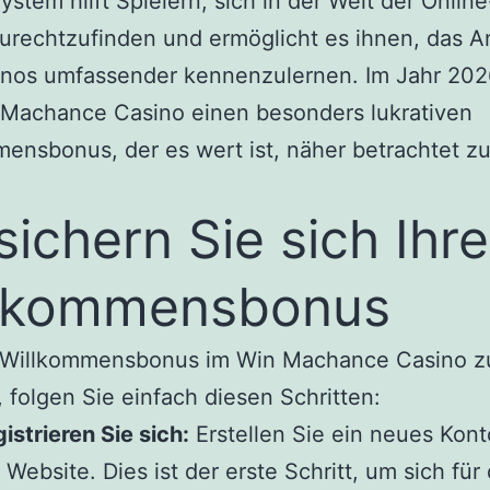
ystem hilft Spielern, sich in der Welt der Onlin
urechtzufinden und ermöglicht es ihnen, das 
inos umfassender kennenzulernen. Im Jahr 2026
 Machance Casino einen besonders lukrativen
ensbonus, der es wert ist, näher betrachtet z
sichern Sie sich Ihr
llkommensbonus
Willkommensbonus im Win Machance Casino z
, folgen Sie einfach diesen Schritten:
istrieren Sie sich:
Erstellen Sie ein neues Kont
 Website. Dies ist der erste Schritt, um sich für