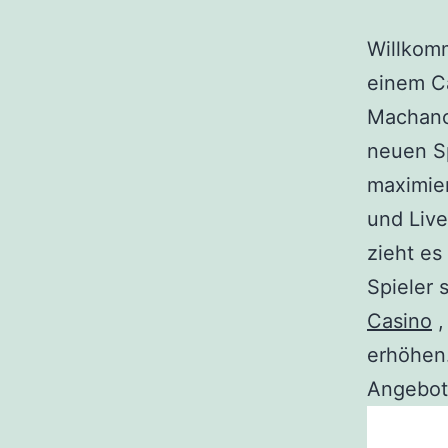
Willkomm
einem C
Machanc
neuen Sp
maximier
und Liv
zieht es
Spieler
Casino
,
erhöhen.
Angebot 