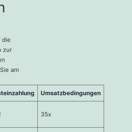
n
 die
 zur
en
 Sie am
teinzahlung
Umsatzbedingungen
R
35x