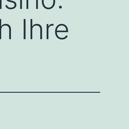
h Ihre