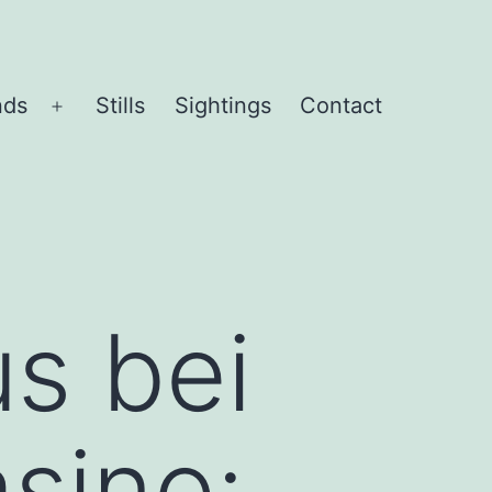
nds
Stills
Sightings
Contact
Open
menu
s bei
sino: