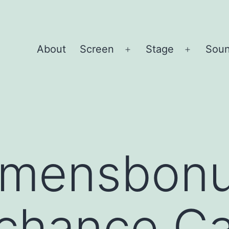
About
Screen
Stage
Sou
Open
Open
menu
menu
mmensbonu
chance Ca