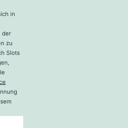
ich in
 der
en zu
ch Slots
gen,
le
ce
pannung
iesem