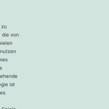
 zu
 die von
pielen
 nutzen
ames
s
tehende
gie ist
nes