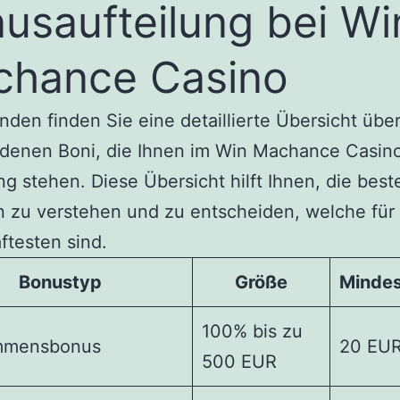
usaufteilung bei Wi
hance Casino
nden finden Sie eine detaillierte Übersicht über
edenen Boni, die Ihnen im Win Machance Casino
g stehen. Diese Übersicht hilft Ihnen, die best
 zu verstehen und zu entscheiden, welche für
aftesten sind.
Bonustyp
Größe
Mindes
100% bis zu
mmensbonus
20 EU
500 EUR