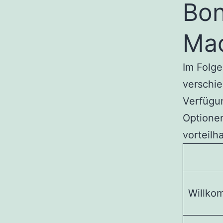
Bon
Mac
Im Folge
verschi
Verfügun
Optionen
vorteilh
Willko