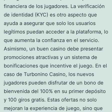
financiera de los jugadores. La verificación
de identidad (KYC) es otro aspecto que
ayuda a asegurar que solo los usuarios
legítimos puedan acceder a la plataforma, lo
que aumenta la confianza en el servicio.
Asimismo, un buen casino debe presentar
promociones atractivas y un sistema de
bonificaciones que incentive el juego. En el
caso de Turbonino Casino, los nuevos
jugadores pueden disfrutar de un bono de
bienvenida del 100% en su primer depósito
y 100 giros gratis. Estas ofertas no solo
mejoran la experiencia de juego, sino que