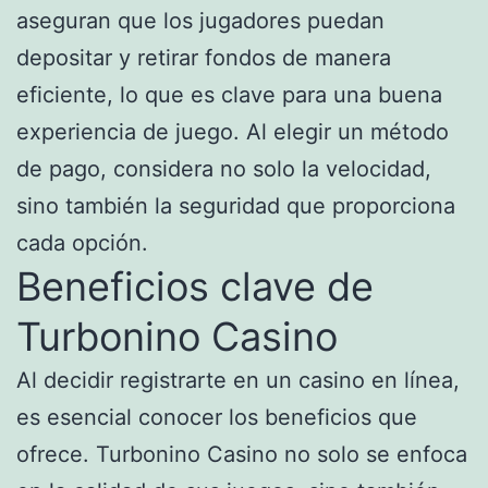
aseguran que los jugadores puedan
depositar y retirar fondos de manera
eficiente, lo que es clave para una buena
experiencia de juego. Al elegir un método
de pago, considera no solo la velocidad,
sino también la seguridad que proporciona
cada opción.
Beneficios clave de
Turbonino Casino
Al decidir registrarte en un casino en línea,
es esencial conocer los beneficios que
ofrece. Turbonino Casino no solo se enfoca