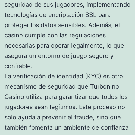
seguridad de sus jugadores, implementando
tecnologías de encriptación SSL para
proteger los datos sensibles. Además, el
casino cumple con las regulaciones
necesarias para operar legalmente, lo que
asegura un entorno de juego seguro y
confiable.
La verificación de identidad (KYC) es otro
mecanismo de seguridad que Turbonino
Casino utiliza para garantizar que todos los
jugadores sean legítimos. Este proceso no
solo ayuda a prevenir el fraude, sino que
también fomenta un ambiente de confianza