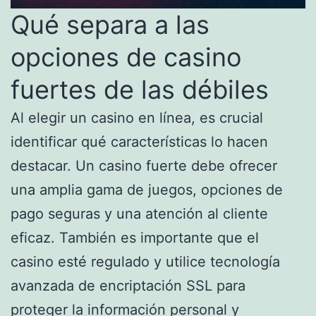
Qué separa a las
opciones de casino
fuertes de las débiles
Al elegir un casino en línea, es crucial
identificar qué características lo hacen
destacar. Un casino fuerte debe ofrecer
una amplia gama de juegos, opciones de
pago seguras y una atención al cliente
eficaz. También es importante que el
casino esté regulado y utilice tecnología
avanzada de encriptación SSL para
proteger la información personal y