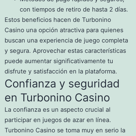
con tiempos de retiro de hasta 2 días.
Estos beneficios hacen de Turbonino
Casino una opción atractiva para quienes
buscan una experiencia de juego completa
y segura. Aprovechar estas características
puede aumentar significativamente tu
disfrute y satisfacción en la plataforma.
Confianza y seguridad
en Turbonino Casino
La confianza es un aspecto crucial al
participar en juegos de azar en línea.
Turbonino Casino se toma muy en serio la