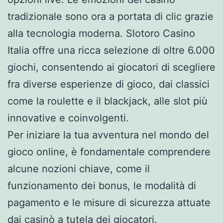
tradizionale sono ora a portata di clic grazie
alla tecnologia moderna. Slotoro Casino
Italia offre una ricca selezione di oltre 6.000
giochi, consentendo ai giocatori di scegliere
fra diverse esperienze di gioco, dai classici
come la roulette e il blackjack, alle slot più
innovative e coinvolgenti.
Per iniziare la tua avventura nel mondo del
gioco online, è fondamentale comprendere
alcune nozioni chiave, come il
funzionamento dei bonus, le modalità di
pagamento e le misure di sicurezza attuate
dai casinò a tutela dei giocatori.