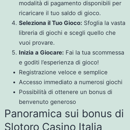
modalità di pagamento disponibili per
ricaricare il tuo saldo di gioco.
Seleziona il Tuo Gioco:
Sfoglia la vasta
libreria di giochi e scegli quello che
vuoi provare.
Inizia a Giocare:
Fai la tua scommessa
e goditi l’esperienza di gioco!
Registrazione veloce e semplice
Accesso immediato a numerosi giochi
Possibilità di ottenere un bonus di
benvenuto generoso
Panoramica sui bonus di
Slotoro Casino Italia