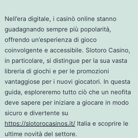
Nell’era digitale, i casinò online stanno
guadagnando sempre più popolarità,
offrendo un’esperienza di gioco
coinvolgente e accessibile. Slotoro Casino,
in particolare, si distingue per la sua vasta
libreria di giochi e per le promozioni
vantaggiose per i nuovi giocatori. In questa
guida, esploreremo tutto ciò che un neofita
deve sapere per iniziare a giocare in modo
sicuro e divertente su
https://slotorocasinos.it/
Italia e scoprire le
ultime novità del settore.