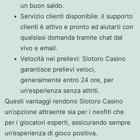
un buon saldo.
Servizio clienti disponibile: il supporto
clienti è attivo e pronto ad aiutarti con
qualsiasi domanda tramite chat dal
vivo e email.
Velocità nei prelievi: Slotoro Casino
garantisce prelievi veloci,
generalmente entro 24 ore, per
un’esperienza senza attriti.
Questi vantaggi rendono Slotoro Casino
un’opzione attraente sia per i neofiti che
per i giocatori esperti, assicurando sempre
un’esperienza di gioco positiva.