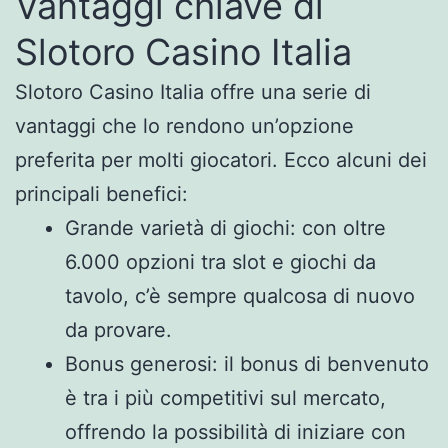
Vantaggi chiave di
Slotoro Casino Italia
Slotoro Casino Italia offre una serie di
vantaggi che lo rendono un’opzione
preferita per molti giocatori. Ecco alcuni dei
principali benefici:
Grande varietà di giochi: con oltre
6.000 opzioni tra slot e giochi da
tavolo, c’è sempre qualcosa di nuovo
da provare.
Bonus generosi: il bonus di benvenuto
è tra i più competitivi sul mercato,
offrendo la possibilità di iniziare con