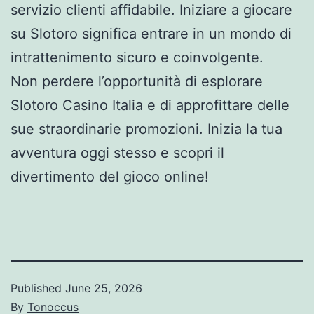
servizio clienti affidabile. Iniziare a giocare
su Slotoro significa entrare in un mondo di
intrattenimento sicuro e coinvolgente.
Non perdere l’opportunità di esplorare
Slotoro Casino Italia e di approfittare delle
sue straordinarie promozioni. Inizia la tua
avventura oggi stesso e scopri il
divertimento del gioco online!
Published
June 25, 2026
By
Tonoccus