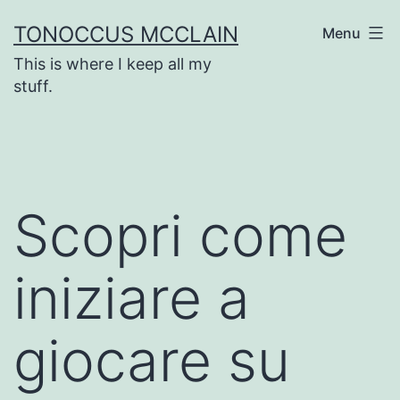
Skip
TONOCCUS MCCLAIN
Menu
to
This is where I keep all my
content
stuff.
Scopri come
iniziare a
giocare su