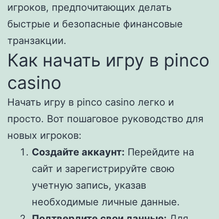
игроков, предпочитающих делать
быстрые и безопасные финансовые
транзакции.
Как начать игру в pinco
casino
Начать игру в pinco casino легко и
просто. Вот пошаговое руководство для
новых игроков:
Создайте аккаунт:
Перейдите на
сайт и зарегистрируйте свою
учетную запись, указав
необходимые личные данные.
Подтвердите свои данные:
Для