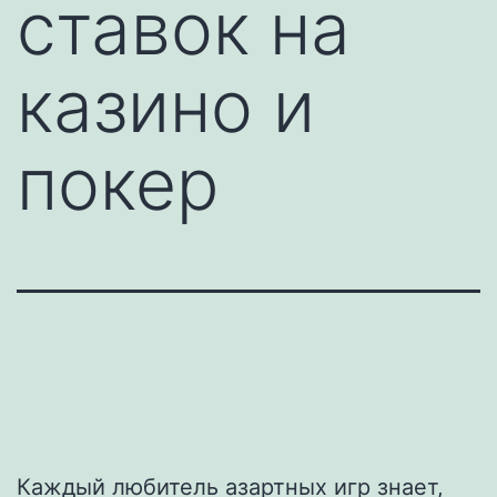
ставок на
казино и
покер
Каждый любитель азартных игр знает,