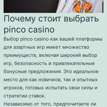
Почему стоит выбрать
pinco casino
Выбор pinco casino как вашей платформы
для азартных игр имеет множество
преимуществ, включая широкий выбор
игр, безопасность и привлекательные
бонусные предложения. Это идеальное
место для как новичков, так и опытных
игроков, готовых испытать свои силы и
стратегии ставок.
Независимо от того, предпочитаете ли