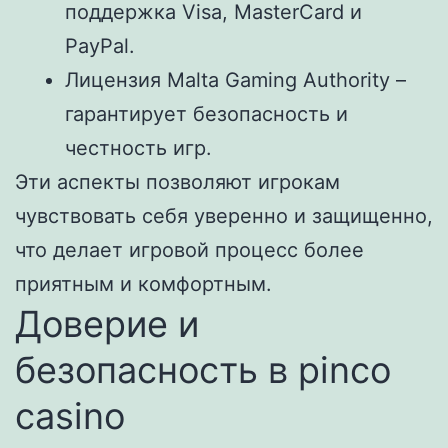
поддержка Visa, MasterCard и
PayPal.
Лицензия Malta Gaming Authority –
гарантирует безопасность и
честность игр.
Эти аспекты позволяют игрокам
чувствовать себя уверенно и защищенно,
что делает игровой процесс более
приятным и комфортным.
Доверие и
безопасность в pinco
casino