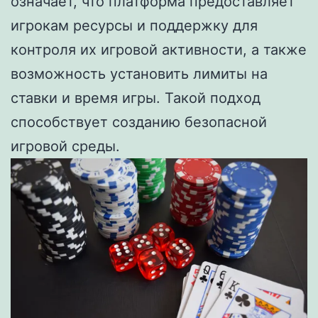
означает, что платформа предоставляет
игрокам ресурсы и поддержку для
контроля их игровой активности, а также
возможность установить лимиты на
ставки и время игры. Такой подход
способствует созданию безопасной
игровой среды.