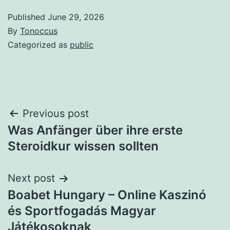
Published
June 29, 2026
By
Tonoccus
Categorized as
public
Post
Previous post
Was Anfänger über ihre erste
navigation
Steroidkur wissen sollten
Next post
Boabet Hungary – Online Kaszinó
és Sportfogadás Magyar
Játékosoknak