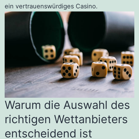
ein vertrauenswürdiges Casino.
Warum die Auswahl des
richtigen Wettanbieters
entscheidend ist