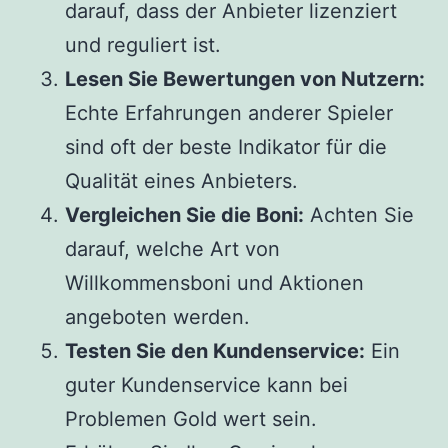
darauf, dass der Anbieter lizenziert
und reguliert ist.
Lesen Sie Bewertungen von Nutzern:
Echte Erfahrungen anderer Spieler
sind oft der beste Indikator für die
Qualität eines Anbieters.
Vergleichen Sie die Boni:
Achten Sie
darauf, welche Art von
Willkommensboni und Aktionen
angeboten werden.
Testen Sie den Kundenservice:
Ein
guter Kundenservice kann bei
Problemen Gold wert sein.