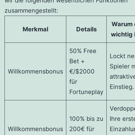
wir die folgenden wesentlichen Funktionen
zusammengestellt:
Warum 
Merkmal
Details
wichtig 
50% Free
Lockt n
Bet +
Spieler m
Willkommensbonus
€/$2000
attrakti
für
Einstieg.
Fortuneplay
Verdoppe
100% bis zu
Ihre erst
Willkommensbonus
200€ für
Einzahlu