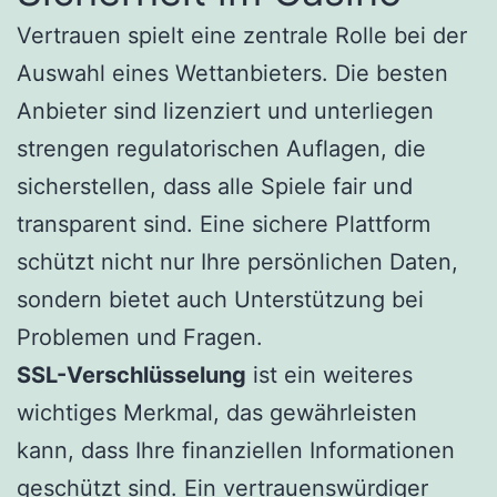
Vertrauen spielt eine zentrale Rolle bei der
Auswahl eines Wettanbieters. Die besten
Anbieter sind lizenziert und unterliegen
strengen regulatorischen Auflagen, die
sicherstellen, dass alle Spiele fair und
transparent sind. Eine sichere Plattform
schützt nicht nur Ihre persönlichen Daten,
sondern bietet auch Unterstützung bei
Problemen und Fragen.
SSL-Verschlüsselung
ist ein weiteres
wichtiges Merkmal, das gewährleisten
kann, dass Ihre finanziellen Informationen
geschützt sind. Ein vertrauenswürdiger