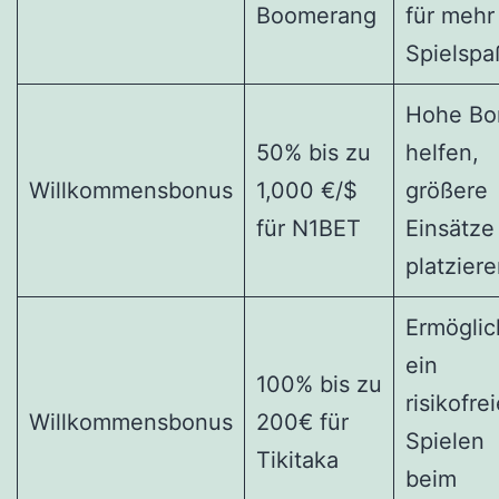
Boomerang
für mehr
Spielspa
Hohe Bo
50% bis zu
helfen,
Willkommensbonus
1,000 €/$
größere
für N1BET
Einsätze
platziere
Ermöglic
ein
100% bis zu
risikofre
Willkommensbonus
200€ für
Spielen
Tikitaka
beim