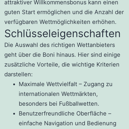
attraktiver Willkommensbonus kann einen
guten Start ermöglichen und die Anzahl der
verfügbaren Wettmöglichkeiten erhöhen.
Schlüsseleigenschaften
Die Auswahl des richtigen Wettanbieters
geht über die Boni hinaus. Hier sind einige
zusätzliche Vorteile, die wichtige Kriterien
darstellen:
Maximale Wettvielfalt – Zugang zu
internationalen Wettmärkten,
besonders bei Fußballwetten.
Benutzerfreundliche Oberfläche –
einfache Navigation und Bedienung